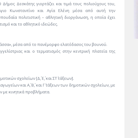
Ο Δήμος Δεσκάτης γιορτάζει και τιμά τους πολιούχους του,
Άγιο Κωνσταντίνο και Αγία Ελένη μέσα από αυτή την
σπουδαία πολιτιστική – αθλητική διοργάνωση, η οποία έχει
τισμό και το αθλητικό ιδεώδες.
άσσα», μέσα από το πανέμορφο ελατόδασος του βουνού.
γγελίστριας και ο τερματισμός στην κεντρική πλατεία της
τικών σχολείων [Δ΄, Ε΄, και ΣΤ΄ τάξεων].
αγωγείων και Α΄, Β΄, και Γ΄ τάξεων των δημοτικών σχολείων, με
ν με κινητικά προβλήματα.