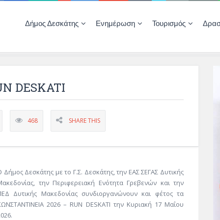
Δήμος Δεσκάτης
Ενημέρωση
Τουρισμός
Δρασ
Ποιότητας Ζωής
ΚΕΝΤΡΟ ΚΟΙΝΟΤΗΤΑΣ ΔΕΣΚΑΤΗΣ
Δημοπρασίες-Διαγωνισμοί – Έργα
Απολογισμοί – Ισολογισμοί Δήμου
Δηλώσεις περιουσιακής κατάστασης αιρετών
ΚΕΝΤΡΟ ΚΟΙΝΟΤΗΤΑΣ – ΠΛΗΡΟΦΟΡΗΣΗ
UN DESKATI
468
SHARE THIS
Ο Δήμος Δεσκάτης με το Γ.Σ. Δεσκάτης, την ΕΑΣ ΣΕΓΑΣ Δυτικής
Μακεδονίας, την Περιφερειακή Ενότητα Γρεβενών και την
ΠΕΔ Δυτικής Μακεδονίας συνδιοργανώνουν και φέτος τα
ΚΩΝΣΤΑΝΤΙΝΕΙΑ 2026 – RUN DESKATI την Κυριακή 17 Μαΐου
2026.