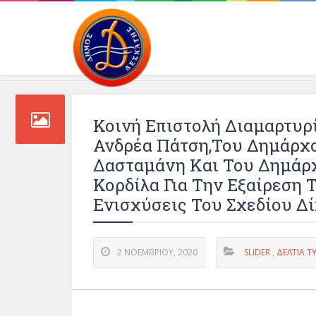
Περιβάλλοντος και 
Κοινή Επιστολή Διαμαρτυρ
Ανδρέα Πάτση,του Δημάρχ
Δασταμάνη Και Του Δημάρ
Κορδίλα Για Την Εξαίρεση 
Ενισχύσεις Του Σχεδίου Δ
2 ΝΟΕΜΒΡΊΟΥ, 2020
SLIDER
,
ΔΕΛΤΊΑ Τ