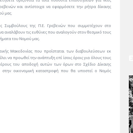
ετήσετε οριζόντια τα ίδια ποσοστά επιδοτήσεων για νέες
ρεβενών και αντίστοιχα να εφαρμόσετε την ρήτρα δίκαιης
ού μας.
ύς Συμβούλους της Π.Ε. Γρεβενών που συμμετέχουν στο
να αναλάβουν τις ευθύνες που αναλογούν στον θεσμικό τους
τήματα του Νομού μας.
τικής Μακεδονίας που προΐσταται των διαβουλεύσεων εκ
λει να προωθεί την ανάπτυξη επί ίσοις όροις για όλους τους
 μέρους του αποδοχή αυτών των όρων στο Σχέδιο Δίκαιης
ο στην οικονομική καταστροφή που θα υποστεί ο Νομός