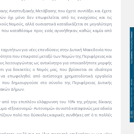
αιης Αναπτυξιακής Μετάβασης που έχετε συντάξει και έχετε
ών όχι μόνο δεν επωφελείται από τις ενισχύσεις και τις
κούς Νομούς, αλλά ουσιαστικά καταδικάζεται σε μεγαλύτερη
ις που καταθέσαμε προς εσάς αγνοήθηκαν, καθώς καμία από
ο ταχυτήτων για νέες επενδύσεις στην Δυτική Μακεδονία που
σότητα που επικρατεί μεταξύ των Νομών της Περιφέρειας και
υς λειτουργώντας ως αντικίνητρο για οποιασδήποτε μορφής
ι για δεκαετίες ο Νομός μας, που βρίσκεται σε ιδιαίτερα
να επωφεληθεί από αντίστοιχα χρηματοδοτικά εργαλεία
που δημιουργούσε στο σύνολο της Περιφέρειας Δυτικής
ειακών Δήμων.
ν από την επιπλέον ελάφρυνση του 10% της ρήτρας δίκαιης
μμα «Εξοικονομώ- Αυτονομώ» συνιστά καταφανώς μια αδικία
ίζουν πολύ πιο δύσκολες καιρικές συνθήκες απ’ ό τι πολλές