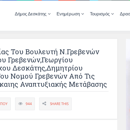
Δήμος Δεσκάτης
Ενημέρωση
Τουρισμός
Δρασ
Ποιότητας Ζωής
ΚΕΝΤΡΟ ΚΟΙΝΟΤΗΤΑΣ ΔΕΣΚΑΤΗΣ
Δημοπρασίες-Διαγωνισμοί – Έργα
Απολογισμοί – Ισολογισμοί Δήμου
Δηλώσεις περιουσιακής κατάστασης αιρετών
ΚΕΝΤΡΟ ΚΟΙΝΟΤΗΤΑΣ – ΠΛΗΡΟΦΟΡΗΣΗ
ίας Του Βουλευτή Ν.Γρεβενών
ου Γρεβενών,Γεωργίου
χου Δεσκάτης,Δημητρίου
Του Νομού Γρεβενών Από Τις
ίκαιης Αναπτυξιακής Μετάβασης
ΎΠΟΥ
944
SHARE THIS