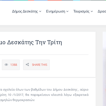
Δήμος Δεσκάτης
Ενημέρωση
Τουρισμός
Δρασ
Ποιότητας Ζωής
ΚΕΝΤΡΟ ΚΟΙΝΟΤΗΤΑΣ ΔΕΣΚΑΤΗΣ
Δημοπρασίες-Διαγωνισμοί – Έργα
Απολογισμοί – Ισολογισμοί Δήμου
Δηλώσεις περιουσιακής κατάστασης αιρετών
ΚΕΝΤΡΟ ΚΟΙΝΟΤΗΤΑΣ – ΠΛΗΡΟΦΟΡΗΣΗ
μο Δεσκάτης Την Τρίτη
1388
SHARE THIS
Τα σχολεία όλων των βαθμίδων του Δήμου Δεσκάτης , αύριο
Τρίτη 10 /1/2017, θα παραμείνουν κλειστά λόγω εξαιρετικά
χαμηλών θερμοκρασιών.