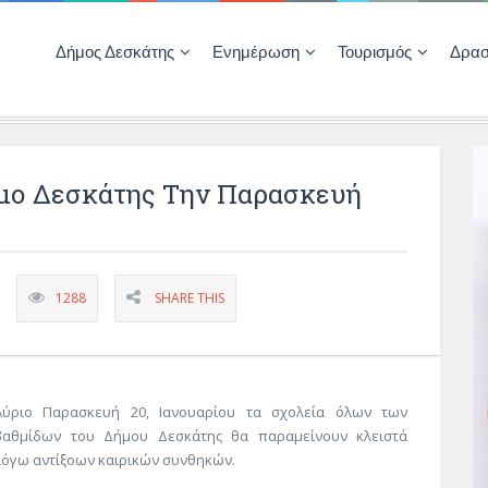
Δήμος Δεσκάτης
Ενημέρωση
Τουρισμός
Δρασ
Ποιότητας Ζωής
ΚΕΝΤΡΟ ΚΟΙΝΟΤΗΤΑΣ ΔΕΣΚΑΤΗΣ
Δημοπρασίες-Διαγωνισμοί – Έργα
Απολογισμοί – Ισολογισμοί Δήμου
Δηλώσεις περιουσιακής κατάστασης αιρετών
ΚΕΝΤΡΟ ΚΟΙΝΟΤΗΤΑΣ – ΠΛΗΡΟΦΟΡΗΣΗ
ήμο Δεσκάτης Την Παρασκευή
1288
SHARE THIS
Αύριο Παρασκευή 20, Ιανουαρίου τα σχολεία όλων των
βαθμίδων του Δήμου Δεσκάτης θα παραμείνουν κλειστά
λόγω αντίξοων καιρικών συνθηκών.