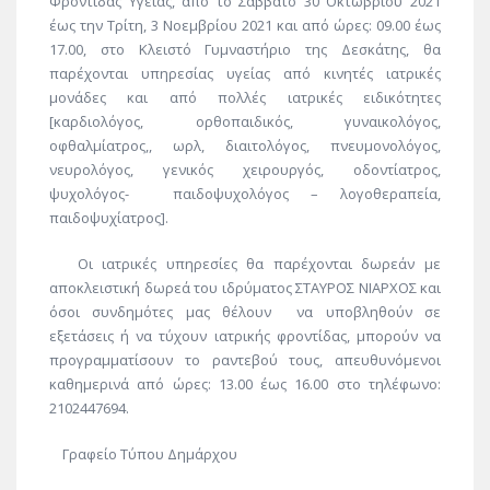
Φροντίδας Υγείας,
από το Σάββατο 30 Οκτωβρίου 2021
έως την Τρίτη, 3 Νοεμβρίου 2021 και από ώρες: 09.00 έως
17.00, στο Κλειστό Γυμναστήριο της
Δεσκάτης
, θα
παρέχονται
υπηρεσίας υγείας από κινητές ιατρικές
μονάδες και από πολλές ιατρικές ειδικότητες
[καρδιολόγος,
ορθοπαιδικός
, γυναικολόγος,
οφθαλμίατρος,,
ωρλ
, διαιτολόγος, πνευμονολόγος,
νευρολόγος, γενικός χειρουργός, οδοντίατρος,
ψυχολόγος- παιδοψυχολόγος –
λογοθεραπεία
,
παιδοψυχίατρος].
Οι ιατρικές υπηρεσίες θα παρέχονται δωρεάν με
αποκλειστική δωρεά του ιδρύματος ΣΤΑΥΡΟΣ ΝΙΑΡΧΟΣ και
όσοι συνδημότες μας θέλουν να
υποβληθούν σε
εξετάσεις ή να τύχουν ιατρικής φροντίδας, μπορούν να
προγραμματίσουν το ραντεβού τους, απευθυνόμενοι
καθημερινά από ώρες: 13.00 έως 16.00 στο τηλέφωνο:
2102447694.
Γραφείο Τύπου Δημάρχου