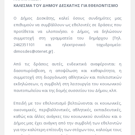
ΚΑΛΕΣΜΑ ΤΟΥ ΔΗΜΟΥ ΔΕΣΚΑΤΗΣ ΓΙΑ ΕΘΕΛΟΝΤΙΣΜΟ
Ο Δήμος Δεσκάτης, καλεί όσους συνδημότες μας
επιθυμούν να συμβάλλουν ως εθελοντές σε δράσεις που
προτίθεται να υλοποιήσει ο Δήμος, να δηλώσουν
συμμετοχή στη γραμματεία του δημάρχου [Τηλ.
2462351101 και ηλεκτρονικό ταχυδρομείο:
dimosdes@otenet.gr] .
Από τις δράσεις αυτές, ενδεικτικά αναφέρονται: η
δασοπυρόσβεση, η αποψίλωση και καθαριότητα, η
συμμετοχή στη διοργάνωση αθλητικών και πολιτιστικών
εκδηλώσεων, η συμβολή στη λειτουργία του κοινωνικού
παντοπωλείου και της δομής συσσιτίου του Δήμου, κλπ.
Επειδή με τον εθελοντισμό βελτιώνονται οι κοινωνικές,
οικονομικές, περιβαλλοντικές, αθλητικές, εκπαιδευτικές,
καθώς και άλλες ανάγκες του κοινωνικού συνόλου και ο
Δήμος μας έχει ανάγκη από την συμβολή των εθελοντών
για την καλύτερη επίτευξη των στόχων του, καλούμε τους