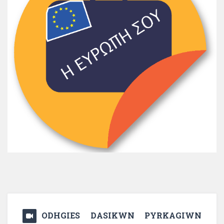
ODHGIES DASIKWN PYRKAGIWN