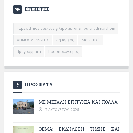
ΕΤΙΚΕΤΕΣ
https://dimos-deskatis.gr/apofasi-orismou-antidimarchon/
ΔΗΜΟΣ ΔΕΣΚΑΤΗΣ
Δήμαρχος
Διοικητικά
Προγράμματα
Προϋπολογισμός
ΠΡΟΣΦΑΤΑ
ΜΕ ΜΕΓΆΛΗ ΕΠΙΤΥΧΊΑ ΚΑΙ ΠΟΛΛΆ
7 ΑΥΓΟΎΣΤΟΥ, 2026
ΘΈΜΑ: ΕΚΔΉΛΩΣΗ ΤΙΜΉΣ ΚΑΙ