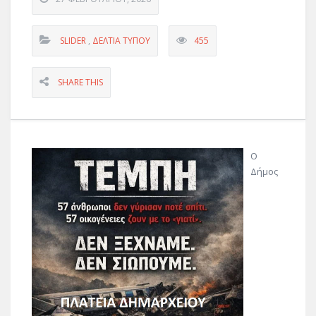
SLIDER
,
ΔΕΛΤΊΑ ΤΎΠΟΥ
455
SHARE THIS
Ο
Δήμος