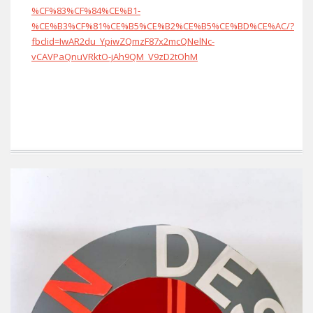
%CF%83%CF%84%CE%B1-
%CE%B3%CF%81%CE%B5%CE%B2%CE%B5%CE%BD%CE%AC/?
fbclid=IwAR2du_YpiwZQmzF87x2mcQNelNc-
vCAVPaQnuVRktO-jAh9QM_V9zD2tOhM