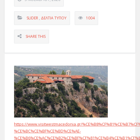
SLIDER
,
ΔΕΛΤΊΑ ΤΎΠΟΥ
1004
SHARE THIS
https://www.visitwestmacedonia.gr/%CE%B8%CF%81%CE%B7
%CE%BC%CE%BF%CE%BD%CE%AE-
%CE%B6%CE%AC%CE%B2%CE%BF%CF%81%CE%B4%CE%B1%CF%8