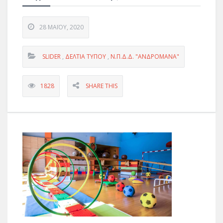
28 ΜΑΪ́ΟΥ, 2020
SLIDER
,
ΔΕΛΤΊΑ ΤΎΠΟΥ
,
Ν.Π.Δ.Δ. "ΑΝΔΡΟΜΑΝΑ"
1828
SHARE THIS