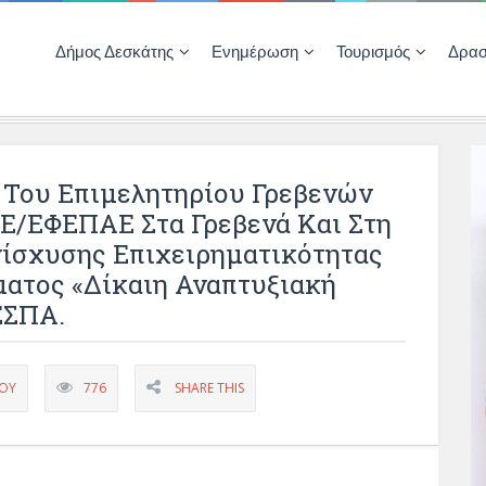
Δήμος Δεσκάτης
Ενημέρωση
Τουρισμός
Δρασ
Ποιότητας Ζωής
ΚΕΝΤΡΟ ΚΟΙΝΟΤΗΤΑΣ ΔΕΣΚΑΤΗΣ
Δημοπρασίες-Διαγωνισμοί – Έργα
Απολογισμοί – Ισολογισμοί Δήμου
Δηλώσεις περιουσιακής κατάστασης αιρετών
ΚΕΝΤΡΟ ΚΟΙΝΟΤΗΤΑΣ – ΠΛΗΡΟΦΟΡΗΣΗ
 Του Επιμελητηρίου Γρεβενών
/ΕΦΕΠΑΕ Στα Γρεβενά Και Στη
νίσχυσης Επιχειρηματικότητας
ματος «Δίκαιη Αναπτυξιακή
ΕΣΠΑ.
ΠΟΥ
776
SHARE THIS