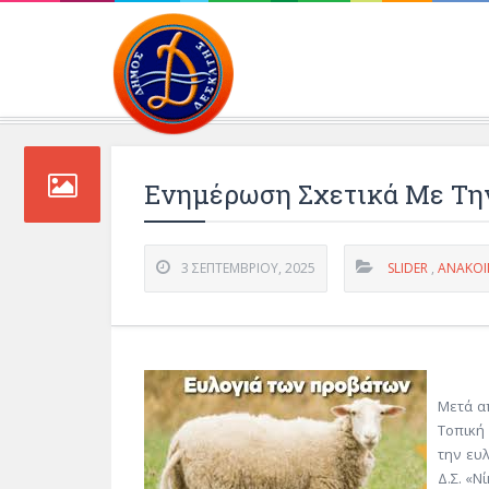
Περιβάλλοντος και 
Ενημέρωση Σχετικά Με Την
3 ΣΕΠΤΕΜΒΡΊΟΥ, 2025
SLIDER
,
ΑΝΑΚΟΙ
Μετά α
Τοπική
την ευλ
Δ.Σ. «Νί