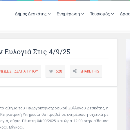
Δήμος Δεσκάτης
Ενημέρωση
Τουρισμός
Δρασ
Ποιότητας Ζωής
ΚΕΝΤΡΟ ΚΟΙΝΟΤΗΤΑΣ ΔΕΣΚΑΤΗΣ
Δημοπρασίες-Διαγωνισμοί – Έργα
Απολογισμοί – Ισολογισμοί Δήμου
Δηλώσεις περιουσιακής κατάστασης αιρετών
ΚΕΝΤΡΟ ΚΟΙΝΟΤΗΤΑΣ – ΠΛΗΡΟΦΟΡΗΣΗ
 Ευλογιά Στις 4/9/25
ΝΏΣΕΙΣ
,
ΔΕΛΤΊΑ ΤΎΠΟΥ
528
SHARE THIS
πό αίτημα του Γεωργοκτηνοτροφικού Συλλόγου Δεσκάτης, η
 Κτηνιατρική Υπηρεσία θα προβεί σε ενημέρωση σχετικά με
ογιά, αύριο Πέμπτη 04/09/2025 και ώρα 12:00 στην αίθουσα
κος Ι. Μίγκος».