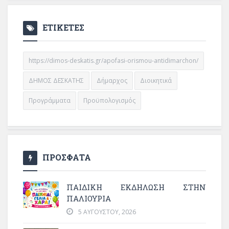
ΕΤΙΚΕΤΕΣ
https://dimos-deskatis.gr/apofasi-orismou-antidimarchon/
ΔΗΜΟΣ ΔΕΣΚΑΤΗΣ
Δήμαρχος
Διοικητικά
Προγράμματα
Προϋπολογισμός
ΠΡΟΣΦΑΤΑ
ΠΑΙΔΙΚΗ ΕΚΔΗΛΩΣΗ ΣΤΗΝ
ΠΑΛΙΟΥΡΙΑ
5 ΑΥΓΟΎΣΤΟΥ, 2026