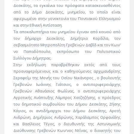
Δεσκάτης, τα εγκαίνια του πρόσφατα κατασκευασθέντος
από το Δήμο Δεσκάτης, μνημείου, το οποίο είναι
αφιερωμένο στην γενοκτονία του Ποντιακού Ελληνισμού
και στην Εθνική Αντίσταση.
Τα αποκαλυπτήρια του μνημείου έγιναν από κοινού από
τον δήμαρχο Δεσκάτης, Δημήτριο Κορδίλα, τον
σεβασμιότατο Μητροπολίτη Γρεβενών Δαβίδ και τον Κων/
νο Παπαδόπουλο, εκπρόσωπο του Πολιτιστικού
Συλλόγου Δήμητρας.
Στην εκδήλωση παραβρέθηκαν εκτός από τους
προαναφερόμενους και ο καθηγούμενος αρχιμανδρίτης
Σεραφείμ της Μονής του Οσίου Νικάνορος , ο βουλευτής
Γρεβενών Ιωάννης Γιάτσιος, ο αντιπεριφερειάρχης
Γρεβενών Αθανάσιος Φωλίνας, ο αντιπεριφερειάρχης
Αγροτικής Ανάπτυξης Λάμπρος Χατζηζήσης, ο πρόεδρος
του δημοτικού συμβουλίου του Δήμου Δεσκάτης, Ζήσης
Κόγιος, οι αντιδήμαρχοι του Δήμου Δεσκάτης, Αρετή
Ανδρώνη, Δημήτριος Ανδρώνης, Χαράλαμπος Ορφανίδης
και Βασίλειος Τέγος, ο διευθυντής της Αστυνομικής
Διεύθυνσης Γρεβενών Κων/νος Ντίνας, ο διοικητής του