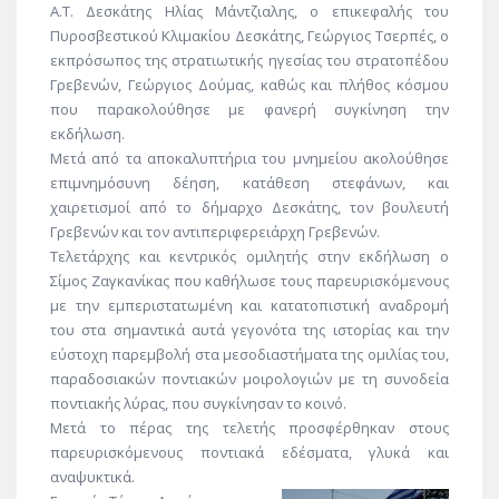
Α.Τ. Δεσκάτης Ηλίας Μάντζιαλης, ο επικεφαλής του
Πυροσβεστικού Κλιμακίου Δεσκάτης, Γεώργιος Τσερπές, ο
εκπρόσωπος της στρατιωτικής ηγεσίας του στρατοπέδου
Γρεβενών, Γεώργιος Δούμας, καθώς και πλήθος κόσμου
που παρακολούθησε με φανερή συγκίνηση την
εκδήλωση.
Μετά από τα αποκαλυπτήρια του μνημείου ακολούθησε
επιμνημόσυνη δέηση, κατάθεση στεφάνων, και
χαιρετισμοί από το δήμαρχο Δεσκάτης, τον βουλευτή
Γρεβενών και τον αντιπεριφερειάρχη Γρεβενών.
Τελετάρχης και κεντρικός ομιλητής στην εκδήλωση ο
Σίμος Ζαγκανίκας που καθήλωσε τους παρευρισκόμενους
με την εμπεριστατωμένη και κατατοπιστική αναδρομή
του στα σημαντικά αυτά γεγονότα της ιστορίας και την
εύστοχη παρεμβολή στα μεσοδιαστήματα της ομιλίας του,
παραδοσιακών ποντιακών μοιρολογιών με τη συνοδεία
ποντιακής λύρας, που συγκίνησαν το κοινό.
Μετά το πέρας της τελετής προσφέρθηκαν στους
παρευρισκόμενους ποντιακά εδέσματα, γλυκά και
αναψυκτικά.