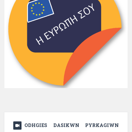
ODHGIES DASIKWN PYRKAGIWN