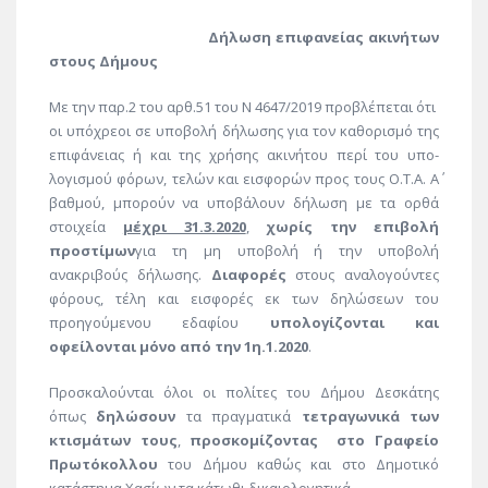
Δήλωση επιφανείας ακινήτων
στους Δήμους
Mε την παρ.2 του αρθ.51 του Ν 4647/2019 προβλέπεται ότι
οι υπόχρεοι σε υποβολή δήλωσης για τον καθορισμό της
επιφάνειας ή και της χρήσης ακινήτου περί του υπο-
λογισμού φόρων, τελών και εισφορών προς τους Ο.Τ.Α. Α΄
βαθμού, μπορούν να υποβάλουν δήλωση με τα ορθά
στοιχεία
μέχρι 31.3.2020
,
χωρίς την επιβολή
προστίμων
για τη μη υποβολή ή την υποβολή
ανακριβούς δήλωσης.
Διαφορές
στους αναλογούντες
φόρους, τέλη και εισφορές εκ των δηλώσεων του
προηγούμενου εδαφίου
υπολογίζονται και
οφείλονται μόνο από την 1η.1.2020
.
Προσκαλούνται όλοι οι πολίτες του Δήμου Δεσκάτης
όπως
δηλώσουν
τα πραγματικά
τετραγωνικά των
κτισμάτων τους
,
προσκομίζοντας
στο Γραφείο
Πρωτόκολλου
του Δήμου καθώς και στο Δημοτικό