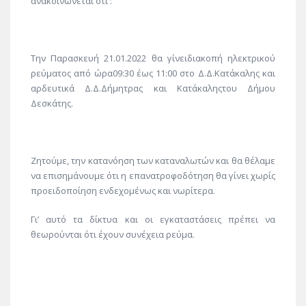
ανακοινώνεται ότι :
T
ην
Παρασκευή
21
.
01
.202
2
θα γίνει
διακοπή
ηλεκτρικού
ρεύματος
από
ώρα
09
:
3
0
έως
1
1
:0
0
στο
Δ.Δ.Κατάκαλης
και
αρδευτικά
Δ.Δ.Δήμητρας
και
Κατάκαλης
του Δήμου
Δεσκάτης
.
Ζητούμε, την κατανόηση των καταναλωτών και θα θέλαμε
να επισημάνουμε ότι η
επανατροφοδότηση
θα γίνει χωρίς
προειδοποίηση ενδεχομένως και νωρίτερα.
Γι’ αυτό τα δίκτυα και οι εγκαταστάσεις πρέπει να
θεωρούνται ότι έχουν συνέχεια ρεύμα.