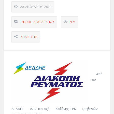
20 ΙΑΝΟΥΑΡΊΟΥ, 2022
SLIDER
,
ΔΕΛΤΊΑ ΤΎΠΟΥ
997
SHARE THIS
Από
τ
ον
ΔΕ
ΔΔ
Η
Ε
Α.Ε./Περιοχή Κοζάνης
–
Π/Κ Γρεβενών