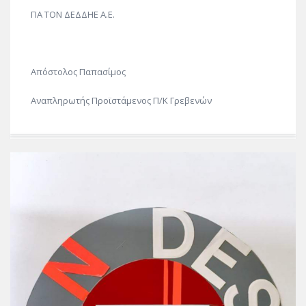
ΓΙΑ Τ
ΟΝ
ΔΕ
ΔΔ
Η
Ε
Α.Ε.
Απόστολος Παπασίμος
Αναπληρωτής Προϊστάμενος Π/Κ Γρεβενών