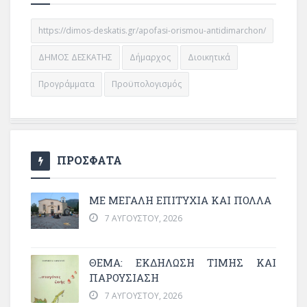
https://dimos-deskatis.gr/apofasi-orismou-antidimarchon/
ΔΗΜΟΣ ΔΕΣΚΑΤΗΣ
Δήμαρχος
Διοικητικά
Προγράμματα
Προϋπολογισμός
ΠΡΟΣΦΑΤΑ
ΜΕ ΜΕΓΆΛΗ ΕΠΙΤΥΧΊΑ ΚΑΙ ΠΟΛΛΆ
7 ΑΥΓΟΎΣΤΟΥ, 2026
ΘΈΜΑ: ΕΚΔΉΛΩΣΗ ΤΙΜΉΣ ΚΑΙ
ΠΑΡΟΥΣΊΑΣΗ
7 ΑΥΓΟΎΣΤΟΥ, 2026