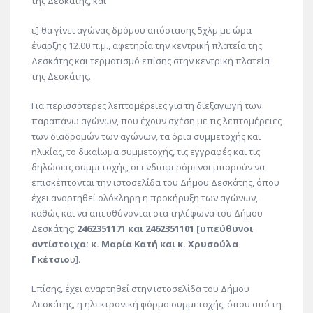
της Δεσκάτης, και
ε] θα γίνει αγώνας δρόμου απόστασης 5χλμ με ώρα
έναρξης 12.00 π.μ., αφετηρία την κεντρική πλατεία της
Δεσκάτης και τερματισμό επίσης στην κεντρική πλατεία
της Δεσκάτης.
Για περισσότερες λεπτομέρειες για τη διεξαγωγή των
παραπάνω αγώνων, που έχουν σχέση με τις λεπτομέρειες
των διαδρομών των αγώνων, τα όρια συμμετοχής και
ηλικίας, το δικαίωμα συμμετοχής, τις εγγραφές και τις
δηλώσεις συμμετοχής, οι ενδιαφερόμενοι μπορούν να
επισκέπτονται την ιστοσελίδα του Δήμου Δεσκάτης, όπου
έχει αναρτηθεί ολόκληρη η προκήρυξη των αγώνων,
καθώς και να απευθύνονται στα τηλέφωνα του Δήμου
Δεσκάτης:
2462351171 και 2462351101 [υπεύθυνοι
αντίστοιχα: κ. Μαρία Κατή και κ. Χρυσούλα
Γκέτσιο
υ].
Επίσης, έχει αναρτηθεί στην ιστοσελίδα του Δήμου
Δεσκάτης, η ηλεκτρονική φόρμα συμμετοχής, όπου από τη