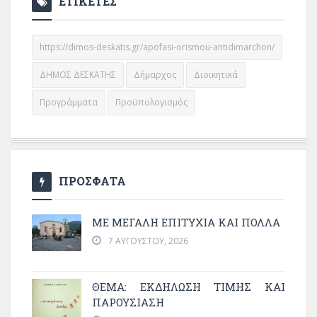
ΕΤΙΚΕΤΕΣ
https://dimos-deskatis.gr/apofasi-orismou-antidimarchon/
ΔΗΜΟΣ ΔΕΣΚΑΤΗΣ
Δήμαρχος
Διοικητικά
Προγράμματα
Προϋπολογισμός
ΠΡΟΣΦΑΤΑ
ΜΕ ΜΕΓΆΛΗ ΕΠΙΤΥΧΊΑ ΚΑΙ ΠΟΛΛΆ
7 ΑΥΓΟΎΣΤΟΥ, 2026
ΘΈΜΑ: ΕΚΔΉΛΩΣΗ ΤΙΜΉΣ ΚΑΙ
ΠΑΡΟΥΣΊΑΣΗ