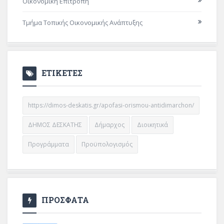
Οικονομική Επιτροπή
Τμήμα Τοπικής Οικονομικής Ανάπτυξης
ΕΤΙΚΕΤΕΣ
https://dimos-deskatis.gr/apofasi-orismou-antidimarchon/
ΔΗΜΟΣ ΔΕΣΚΑΤΗΣ
Δήμαρχος
Διοικητικά
Προγράμματα
Προϋπολογισμός
ΠΡΟΣΦΑΤΑ