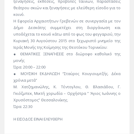
ξεναγήσεις, εκθέσεις, προβολές ταινιών, παραστάσεις
θεάτρου σκιών και ξεναγήσεις με ελεύθερη είσοδο για το
κοινό.
H Εφορεία Αρχαιοτήτων Γρεβενών σε συνεργασία με τον
Δήμο Δεσκάτης συμμετέχει στη διοργάνωση και
υποδέχεται το κοινό κάτω από το φως του φεγγαριού, την
Κυριακή 30 Αυγούστου 2015 στο ξεχωριστό μνημείο της
Ιεράς Μονής της Κοίμησης της Θεοτόκου Τορνικίου:
● ΘΕΜΑΤΙΚΕΣ ΞΕΝΑΓΗΣΕΙΣ στο διώροφο καθολικό της
μονής
Ώρα: 20:00 – 22:00
● ΜΟΥΣΙΚΗ ΕΚΔΗΛΩΣΗ “Σταύρος Κουγιουμτζής. Δέκα
χρόνια μετά”
Μ. Χατζημανώλης, Κ. Τέντογλου, Θ. Βλασιάδου, Γ.
Γκιόζμπεκ, Μικτή χορωδία – Ορχήστρα ” ‘Αγιος Ιωάννης ο
Χρυσόστομος” Θεσσαλονίκης.
Ώρα: 22:30
Η ΕΙΣΟΔΟΣ ΕΙΝΑΙ ΕΛΕΥΘΕΡΗ