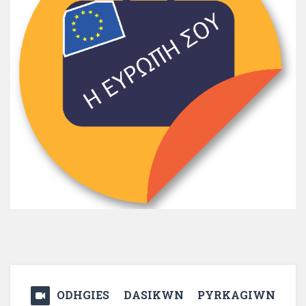
ODHGIES DASIKWN PYRKAGIWN