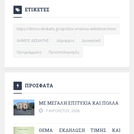
ΕΤΙΚΕΤΕΣ
https://dimos-deskatis.gr/apofasi-orismou-antidimarchon/
ΔΗΜΟΣ ΔΕΣΚΑΤΗΣ
Δήμαρχος
Διοικητικά
Προγράμματα
Προϋπολογισμός
ΠΡΟΣΦΑΤΑ
ΜΕ ΜΕΓΆΛΗ ΕΠΙΤΥΧΊΑ ΚΑΙ ΠΟΛΛΆ
7 ΑΥΓΟΎΣΤΟΥ, 2026
ΘΈΜΑ: ΕΚΔΉΛΩΣΗ ΤΙΜΉΣ ΚΑΙ