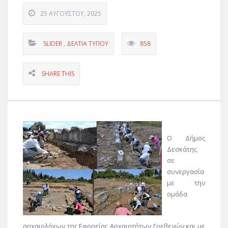
25 ΑΥΓΟΎΣΤΟΥ, 2025
SLIDER
,
ΔΕΛΤΊΑ ΤΎΠΟΥ
858
SHARE THIS
Ο Δήμος
Δεσκάτης
σε
συνεργασία
με την
ομάδα
αρχαιολόγων της Εφορείας Αρχαιοτήτων Γρεβενών και με