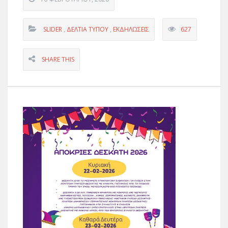
SLIDER
,
ΔΕΛΤΊΑ ΤΎΠΟΥ
,
ΕΚΔΗΛΏΣΕΙΣ
627
SHARE THIS