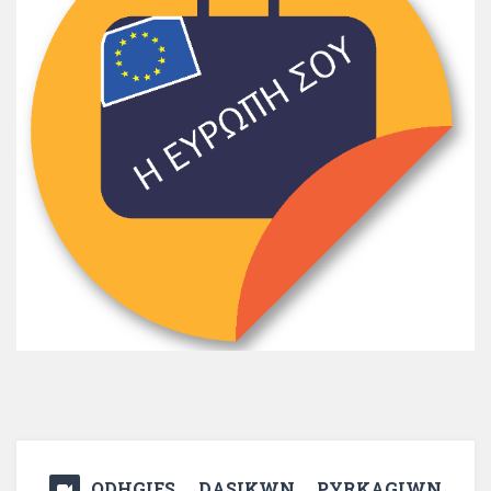
ODHGIES DASIKWN PYRKAGIWN