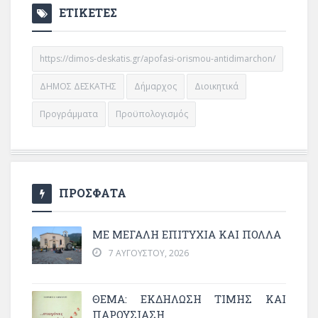
ΕΤΙΚΕΤΕΣ
https://dimos-deskatis.gr/apofasi-orismou-antidimarchon/
ΔΗΜΟΣ ΔΕΣΚΑΤΗΣ
Δήμαρχος
Διοικητικά
Προγράμματα
Προϋπολογισμός
ΠΡΟΣΦΑΤΑ
ΜΕ ΜΕΓΆΛΗ ΕΠΙΤΥΧΊΑ ΚΑΙ ΠΟΛΛΆ
7 ΑΥΓΟΎΣΤΟΥ, 2026
ΘΈΜΑ: ΕΚΔΉΛΩΣΗ ΤΙΜΉΣ ΚΑΙ
ΠΑΡΟΥΣΊΑΣΗ