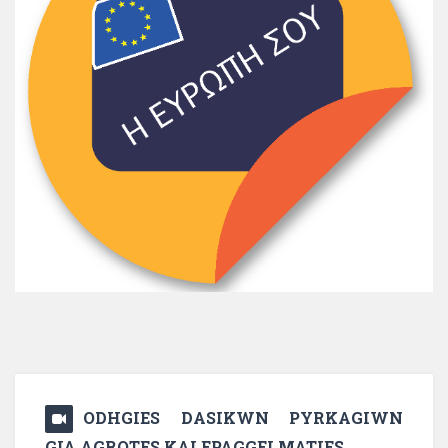
ODHGIES DASIKWN PYRKAGIWN
GIA AGROTES KAI EPAGGELMATIES