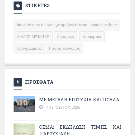
ΕΤΙΚΕΤΕΣ
https://dimos-deskatis.gr/apofasi-orismou-antidimarchon/
ΔΗΜΟΣ ΔΕΣΚΑΤΗΣ
Δήμαρχος
Διοικητικά
Προγράμματα
Προϋπολογισμός
ΠΡΟΣΦΑΤΑ
ΜΕ ΜΕΓΆΛΗ ΕΠΙΤΥΧΊΑ ΚΑΙ ΠΟΛΛΆ
7 ΑΥΓΟΎΣΤΟΥ, 2026
ΘΈΜΑ: ΕΚΔΉΛΩΣΗ ΤΙΜΉΣ ΚΑΙ
ΠΑΡΟΥΣΊΑΣΗ