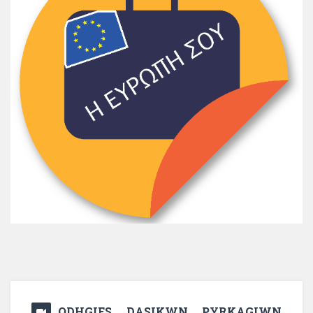
ODHGIES DASIKWN PYRKAGIWN