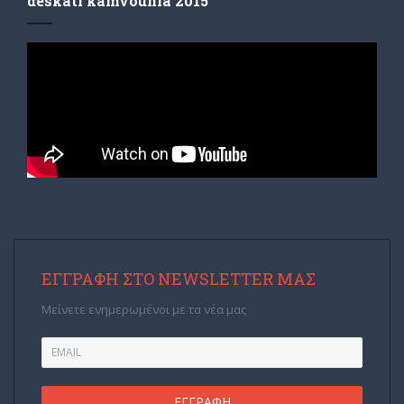
deskati kamvounia 2015
ΕΓΓΡΑΦΉ ΣΤΟ NEWSLETTER ΜΑΣ
Μείνετε ενημερωμένοι με τα νέα μας