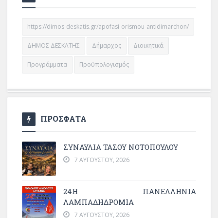
https://dimos-deskatis.gr/apofasi-orismou-antidimarchon/
ΔΗΜΟΣ ΔΕΣΚΑΤΗΣ
Δήμαρχος
Διοικητικά
Προγράμματα
Προϋπολογισμός
ΠΡΟΣΦΑΤΑ
ΣΥΝΑΥΛΙΑ ΤΑΣΟΥ ΝΟΤΟΠΟΥΛΟΥ
7 ΑΥΓΟΎΣΤΟΥ, 2026
24Η ΠΑΝΕΛΛΗΝΙΑ
ΛΑΜΠΑΔΗΔΡΟΜΙΑ
7 ΑΥΓΟΎΣΤΟΥ, 2026