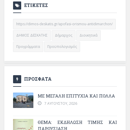
ΕΤΙΚΕΤΕΣ
https://dimos-deskatis.gr/apofasi-orismou-antidimarchon/
ΔΗΜΟΣ ΔΕΣΚΑΤΗΣ
Δήμαρχος
Διοικητικά
Προγράμματα
Προϋπολογισμός
ΠΡΟΣΦΑΤΑ
ΜΕ ΜΕΓΆΛΗ ΕΠΙΤΥΧΊΑ ΚΑΙ ΠΟΛΛΆ
7 ΑΥΓΟΎΣΤΟΥ, 2026
ΘΈΜΑ: ΕΚΔΉΛΩΣΗ ΤΙΜΉΣ ΚΑΙ
ΠΑΡΟΥΣΊΑΣΗ