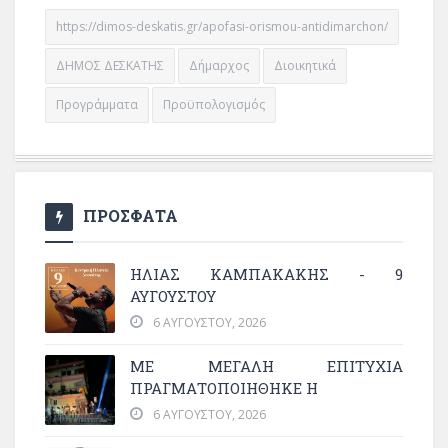
https://dimos-deskatis.gr/apofasi-orismou-antidimarchon/
ΔΗΜΟΣ ΔΕΣΚΑΤΗΣ
Δήμαρχος
Διοικητικά
Προγράμματα
Προϋπολογισμός
ΠΡΟΣΦΑΤΑ
ΗΛΙΑΣ ΚΑΜΠΑΚΑΚΗΣ - 9
ΑΥΓΟΥΣΤΟΥ
6 ΑΥΓΟΎΣΤΟΥ, 2026
ΜΕ ΜΕΓΆΛΗ ΕΠΙΤΥΧΊΑ
ΠΡΑΓΜΑΤΟΠΟΙΉΘΗΚΕ Η
6 ΑΥΓΟΎΣΤΟΥ, 2026