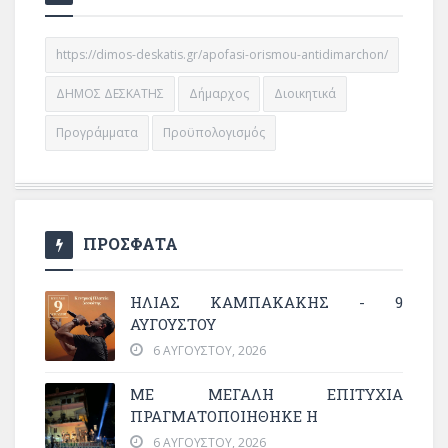
https://dimos-deskatis.gr/apofasi-orismou-antidimarchon/
ΔΗΜΟΣ ΔΕΣΚΑΤΗΣ
Δήμαρχος
Διοικητικά
Προγράμματα
Προϋπολογισμός
ΠΡΟΣΦΑΤΑ
ΗΛΙΑΣ ΚΑΜΠΑΚΑΚΗΣ - 9
ΑΥΓΟΥΣΤΟΥ
6 ΑΥΓΟΎΣΤΟΥ, 2026
ΜΕ ΜΕΓΆΛΗ ΕΠΙΤΥΧΊΑ
ΠΡΑΓΜΑΤΟΠΟΙΉΘΗΚΕ Η
6 ΑΥΓΟΎΣΤΟΥ, 2026