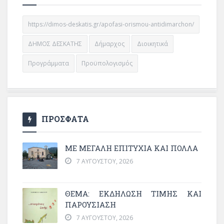
https://dimos-deskatis.gr/apofasi-orismou-antidimarchon/
ΔΗΜΟΣ ΔΕΣΚΑΤΗΣ
Δήμαρχος
Διοικητικά
Προγράμματα
Προϋπολογισμός
ΠΡΟΣΦΑΤΑ
ΜΕ ΜΕΓΆΛΗ ΕΠΙΤΥΧΊΑ ΚΑΙ ΠΟΛΛΆ
7 ΑΥΓΟΎΣΤΟΥ, 2026
ΘΈΜΑ: ΕΚΔΉΛΩΣΗ ΤΙΜΉΣ ΚΑΙ
ΠΑΡΟΥΣΊΑΣΗ
7 ΑΥΓΟΎΣΤΟΥ, 2026