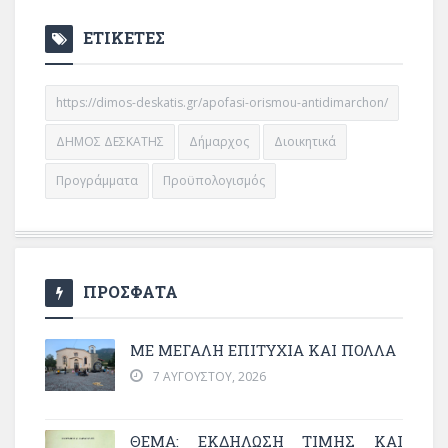
ΕΤΙΚΕΤΕΣ
https://dimos-deskatis.gr/apofasi-orismou-antidimarchon/
ΔΗΜΟΣ ΔΕΣΚΑΤΗΣ
Δήμαρχος
Διοικητικά
Προγράμματα
Προϋπολογισμός
ΠΡΟΣΦΑΤΑ
ΜΕ ΜΕΓΆΛΗ ΕΠΙΤΥΧΊΑ ΚΑΙ ΠΟΛΛΆ
7 ΑΥΓΟΎΣΤΟΥ, 2026
ΘΈΜΑ: ΕΚΔΉΛΩΣΗ ΤΙΜΉΣ ΚΑΙ