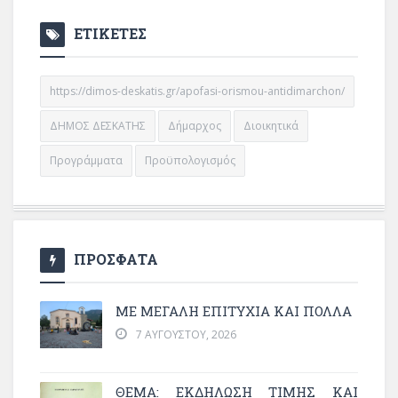
ΕΤΙΚΕΤΕΣ
https://dimos-deskatis.gr/apofasi-orismou-antidimarchon/
ΔΗΜΟΣ ΔΕΣΚΑΤΗΣ
Δήμαρχος
Διοικητικά
Προγράμματα
Προϋπολογισμός
ΠΡΟΣΦΑΤΑ
ΜΕ ΜΕΓΆΛΗ ΕΠΙΤΥΧΊΑ ΚΑΙ ΠΟΛΛΆ
7 ΑΥΓΟΎΣΤΟΥ, 2026
ΘΈΜΑ: ΕΚΔΉΛΩΣΗ ΤΙΜΉΣ ΚΑΙ