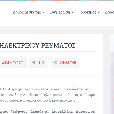
Δήμος Δεσκάτης
Ενημέρωση
Τουρισμός
Δρασ
Ποιότητας Ζωής
ΚΕΝΤΡΟ ΚΟΙΝΟΤΗΤΑΣ ΔΕΣΚΑΤΗΣ
Δημοπρασίες-Διαγωνισμοί – Έργα
Απολογισμοί – Ισολογισμοί Δήμου
Δηλώσεις περιουσιακής κατάστασης αιρετών
ΚΕΝΤΡΟ ΚΟΙΝΟΤΗΤΑΣ – ΠΛΗΡΟΦΟΡΗΣΗ
 ΗΛΕΚΤΡΙΚΟΥ ΡΕΥΜΑΤΟΣ
,
ΔΕΛΤΊΑ ΤΎΠΟΥ
349
SHARE THIS
 Α.Ε./Περιοχή Κοζάνης-Π/Κ Γρεβενών ανακοινώνεται ότι :
-05-2026 θα γίνει διακοπή ηλεκτρικού ρεύματος από ώρα
 στους παρακάτω οικισμούς του Δήμου Δεσκάτης:
γιος Γεώργιος Δεσκάτης, Διασελλάκι, Δασοχώρι,