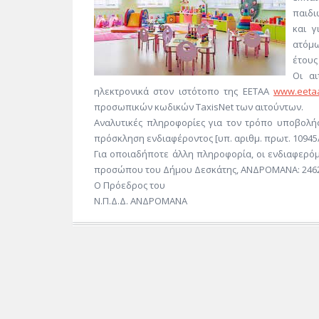
παιδι
και γ
ατόμω
έτους
Οι αι
ηλεκτρονικά στον ιστότοπο της ΕΕΤΑΑ
www.eetaa
προσωπικών κωδικών TaxisNet των αιτούντων.
Αναλυτικές πληροφορίες για τον τρόπο υποβολής
πρόσκληση ενδιαφέροντος [υπ. αριθμ. πρωτ. 10945/
Για οποιαδήποτε άλλη πληροφορία, οι ενδιαφερό
προσώπου του Δήμου Δεσκάτης, ΑΝΔΡΟΜΑΝΑ: 2462
Ο Πρόεδρος του
Ν.Π.Δ.Δ. ΑΝΔΡΟΜΑΝΑ