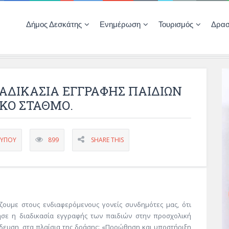
Δήμος Δεσκάτης
Ενημέρωση
Τουρισμός
Δρασ
Ποιότητας Ζωής
ΚΕΝΤΡΟ ΚΟΙΝΟΤΗΤΑΣ ΔΕΣΚΑΤΗΣ
Δημοπρασίες-Διαγωνισμοί – Έργα
Απολογισμοί – Ισολογισμοί Δήμου
Δηλώσεις περιουσιακής κατάστασης αιρετών
ΚΕΝΤΡΟ ΚΟΙΝΟΤΗΤΑΣ – ΠΛΗΡΟΦΟΡΗΣΗ
ΑΔΙΚΑΣΙΑ ΕΓΓΡΑΦΗΣ ΠΑΙΔΙΩΝ
ΚΟ ΣΤΑΘΜΟ.
ΤΎΠΟΥ
899
SHARE THIS
ζουμε στους ενδιαφερόμενους γονείς συνδημότες μας, ότι
ησε η διαδικασία εγγραφής των παιδιών στην προσχολική
δευση, στα πλαίσια της δράσης: «Προώθηση και υποστήριξη