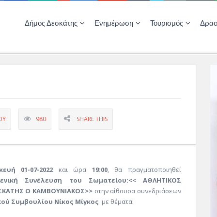
Δήμος Δεσκάτης
Ενημέρωση
Τουρισμός
Δρασ
Ποιότητας Ζωής
ΚΕΝΤΡΟ ΚΟΙΝΟΤΗΤΑΣ ΔΕΣΚΑΤΗΣ
Δημοπρασίες-Διαγωνισμοί – Έργα
Απολογισμοί – Ισολογισμοί Δήμου
Δηλώσεις περιουσιακής κατάστασης αιρετών
ΚΕΝΤΡΟ ΚΟΙΝΟΤΗΤΑΣ – ΠΛΗΡΟΦΟΡΗΣΗ
ΟΥ
980
SHARE THIS
ευή 01-07-2022
και ώρα
19:00
, θα πραγματοποιηθεί
ενική Συνέλευση του Σωματείου:<< ΑΘΛΗΤΙΚΟΣ
ΣΚΑΤΗΣ Ο ΚΑΜΒΟΥΝΙΑΚΟΣ>>
στην αίθουσα συνεδριάσεων
κού Συμβουλίου
Νίκος Μίγκος
με θέματα: