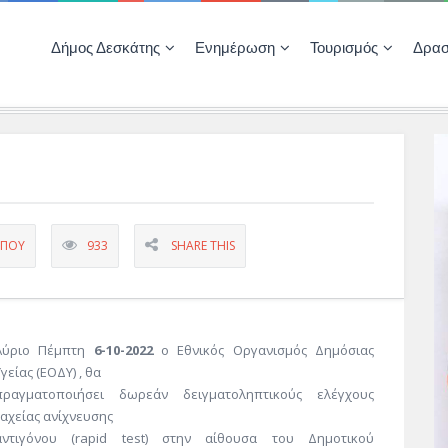
Δήμος Δεσκάτης
Ενημέρωση
Τουρισμός
Δρασ
Ποιότητας Ζωής
ΚΕΝΤΡΟ ΚΟΙΝΟΤΗΤΑΣ ΔΕΣΚΑΤΗΣ
Δημοπρασίες-Διαγωνισμοί – Έργα
Απολογισμοί – Ισολογισμοί Δήμου
Δηλώσεις περιουσιακής κατάστασης αιρετών
ΚΕΝΤΡΟ ΚΟΙΝΟΤΗΤΑΣ – ΠΛΗΡΟΦΟΡΗΣΗ
ΎΠΟΥ
933
SHARE THIS
Αύριο Πέμπτη
6-10-2022
ο Εθνικός Οργανισμός Δημόσιας
γείας (ΕΟΔΥ) , θα
πραγματοποιήσει δωρεάν δειγματοληπτικούς ελέγχους
ταχείας ανίχνευσης
αντιγόνου (rapid test) στην αίθουσα του Δημοτικού