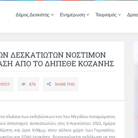
Δήμος Δεσκάτης
Ενημέρωση
Τουρισμός
Δρασ
Ποιότητας Ζωής
ΚΕΝΤΡΟ ΚΟΙΝΟΤΗΤΑΣ ΔΕΣΚΑΤΗΣ
Δημοπρασίες-Διαγωνισμοί – Έργα
Απολογισμοί – Ισολογισμοί Δήμου
Δηλώσεις περιουσιακής κατάστασης αιρετών
ΚΕΝΤΡΟ ΚΟΙΝΟΤΗΤΑΣ – ΠΛΗΡΟΦΟΡΗΣΗ
ΩΝ ΔΕΣΚΑΤΙΩΤΩΝ ΝΟΣΤΙΜΟΝ
ΑΣΗ ΑΠΟ ΤΟ ΔΗΠΕΘΕ ΚΟΖΑΝΗΣ
ΤΎΠΟΥ
878
SHARE THIS
Στα πλαίσια των εκδηλώσεων του 5ου Μεγάλου Ανταμώματος
των απανταχού Δεσκατιωτών, στις 4 Αυγούστου 2022, ημέρα
Πέμπτη και ώρα 9.00μ.μ. στον αύλειο χώρο των Γυμνασίου,
Λυκείου και ΕΠΑΛ Δεσκάτης, διοργανώνεται εκδήλωση με την