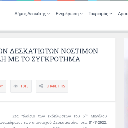
Δήμος Δεσκάτης
Ενημέρωση
Τουρισμός
Δρασ
Ποιότητας Ζωής
ΚΕΝΤΡΟ ΚΟΙΝΟΤΗΤΑΣ ΔΕΣΚΑΤΗΣ
Δημοπρασίες-Διαγωνισμοί – Έργα
Απολογισμοί – Ισολογισμοί Δήμου
Δηλώσεις περιουσιακής κατάστασης αιρετών
ΚΕΝΤΡΟ ΚΟΙΝΟΤΗΤΑΣ – ΠΛΗΡΟΦΟΡΗΣΗ
ΩΝ ΔΕΣΚΑΤΙΩΤΩΝ ΝΟΣΤΙΜΟΝ
Η ΜΕ ΤΟ ΣΥΓΚΡΟΤΗΜΑ
ΟΥ
1013
SHARE THIS
ου
Στα πλαίσια των εκδηλώσεων του 5
Μεγάλου
Ανταμώματος των απανταχού Δεσκατιωτών, στις
31-7-2022,