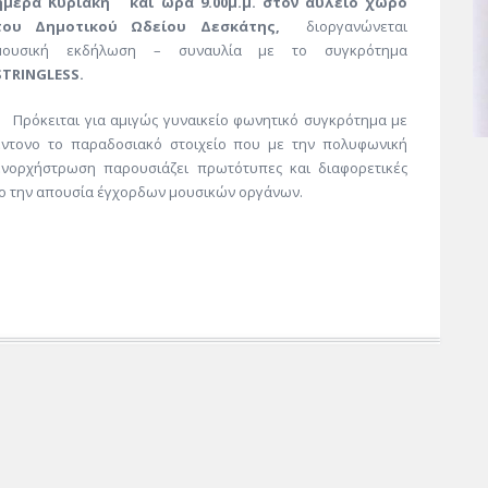
ημέρα Κυριακή και ώρα 9.00μ.μ. στον αύλειο χώρο
του Δημοτικού Ωδείου Δεσκάτης,
διοργανώνεται
μουσική εκδήλωση – συναυλία με το συγκρότημα
STRINGLESS.
Πρόκειται για αμιγώς γυναικείο φωνητικό συγκρότημα με
έντονο το παραδοσιακό στοιχείο που με την πολυφωνική
ενορχήστρωση παρουσιάζει πρωτότυπες και διαφορετικές
είο την απουσία έγχορδων μουσικών οργάνων.