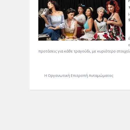
προτάσεις για κάθε τραγούδι, με κυριότερο στοιχ
Η Οργανωτική Επιτροπή Ανταμώματος