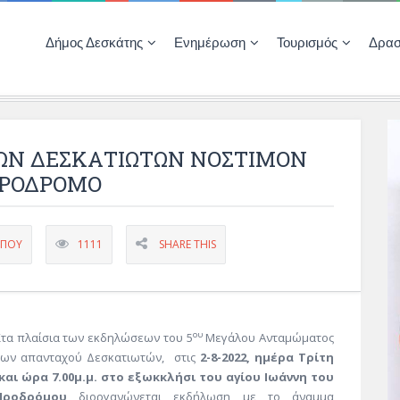
Δήμος Δεσκάτης
Ενημέρωση
Τουρισμός
Δρασ
Ποιότητας Ζωής
ΚΕΝΤΡΟ ΚΟΙΝΟΤΗΤΑΣ ΔΕΣΚΑΤΗΣ
Δημοπρασίες-Διαγωνισμοί – Έργα
Απολογισμοί – Ισολογισμοί Δήμου
Δηλώσεις περιουσιακής κατάστασης αιρετών
ΚΕΝΤΡΟ ΚΟΙΝΟΤΗΤΑΣ – ΠΛΗΡΟΦΟΡΗΣΗ
ΩΝ ΔΕΣΚΑΤΙΩΤΩΝ ΝΟΣΤΙΜΟΝ
ΠΡΟΔΡΟΜΟ
ΎΠΟΥ
1111
SHARE THIS
ου
Στα πλαίσια των εκδηλώσεων του 5
Μεγάλου Ανταμώματος
των απανταχού Δεσκατιωτών, στις
2-8-2022, ημέρα Τρίτη
και ώρα 7.00μ.μ. στο εξωκκλήσι του αγίου Ιωάννη του
Προδρόμου
διοργανώνεται εκδήλωση με το άναμμα