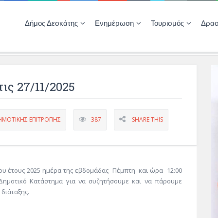
Δήμος Δεσκάτης
Ενημέρωση
Τουρισμός
Δρασ
Ποιότητας Ζωής
ΚΕΝΤΡΟ ΚΟΙΝΟΤΗΤΑΣ ΔΕΣΚΑΤΗΣ
Δημοπρασίες-Διαγωνισμοί – Έργα
Απολογισμοί – Ισολογισμοί Δήμου
Δηλώσεις περιουσιακής κατάστασης αιρετών
ΚΕΝΤΡΟ ΚΟΙΝΟΤΗΤΑΣ – ΠΛΗΡΟΦΟΡΗΣΗ
ις 27/11/2025
ΗΜΟΤΙΚΗΣ ΕΠΙΤΡΟΠΗΣ
387
SHARE THIS
υ έτους 2025 ημέρα της εβδομάδας Πέμπτη και ώρα 12:00
 Δημοτικό Κατάστημα για να συζητήσουμε και να πάρουμε
διάταξης.