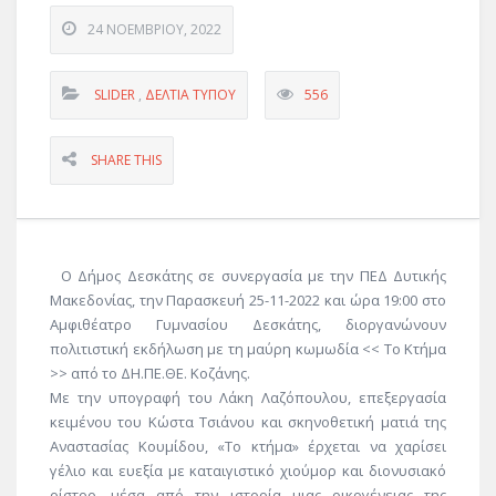
24 ΝΟΕΜΒΡΊΟΥ, 2022
SLIDER
,
ΔΕΛΤΊΑ ΤΎΠΟΥ
556
SHARE THIS
Ο Δήμος Δεσκάτης σε συνεργασία με την ΠΕΔ Δυτικής
Μακεδονίας, την Παρασκευή 25-11-2022 και ώρα 19:00 στο
Αμφιθέατρο Γυμνασίου Δεσκάτης, διοργανώνουν
πολιτιστική εκδήλωση με τη μαύρη κωμωδία << Το Κτήμα
>> από το ΔΗ.ΠΕ.ΘΕ. Κοζάνης.
Με την υπογραφή του Λάκη Λαζόπουλου, επεξεργασία
κειμένου του Κώστα Τσιάνου και σκηνοθετική ματιά της
Αναστασίας Κουμίδου, «Το κτήμα» έρχεται να χαρίσει
γέλιο και ευεξία με καταιγιστικό χιούμορ και διονυσιακό
οίστρο, μέσα από την ιστορία μιας οικογένειας της