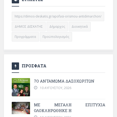
https://dimos-deskatis.gr/apofasi-orismou-antidimarchon/
ΔΗΜΟΣ ΔΕΣΚΑΤΗΣ
Δήμαρχος
Διοικητικά
Προγράμματα
Προϋπολογισμός
ΠΡΟΣΦΑΤΑ
7Ο ΑΝΤΆΜΩΜΑ ΔΑΣΟΧΩΡΙΤΏΝ
10 ΑΥΓΟΎΣΤΟΥ, 2026
ΜΕ ΜΕΓΆΛΗ ΕΠΙΤΥΧΊΑ
ΟΛΟΚΛΗΡΏΘΗΚΕ Η