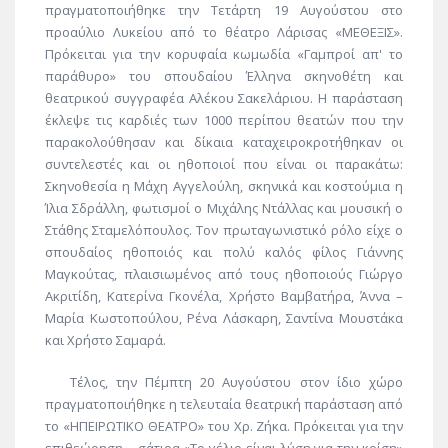
πραγματοποιήθηκε την Τετάρτη 19 Αυγούστου στο
προαύλιο Λυκείου από το θέατρο Λάρισας «ΜΕΘΕΞΙΣ».
Πρόκειται για την κορυφαία κωμωδία «Γαμπροί απ' το
παράθυρο» του σπουδαίου Έλληνα σκηνοθέτη και
θεατρικού συγγραφέα Αλέκου Σακελάριου. Η παράσταση
έκλεψε τις καρδιές των 1000 περίπου θεατών που την
παρακολούθησαν και δίκαια καταχειροκροτήθηκαν οι
συντελεστές και οι ηθοποιοί που είναι οι παρακάτω:
Σκηνοθεσία η Μάχη Αγγελούλη, σκηνικά και κοστούμια η
Ίλια Σδράλλη, φωτισμοί ο Μιχάλης Ντάλλας και μουσική ο
Στάθης Σταμελόπουλος. Τον πρωταγωνιστικό ρόλο είχε ο
σπουδαίος ηθοποιός και πολύ καλός φίλος Γιάννης
Μαγκούτας, πλαισιωμένος από τους ηθοποιούς Γιώργο
Ακριτίδη, Κατερίνα Γκονέλα, Χρήστο Βαμβατήρα, Άννα –
Μαρία Κωστοπούλου, Ρένα Λάσκαρη, Σαντίνα Μουστάκα
και Χρήστο Σαμαρά.
Τέλος, την Πέμπτη 20 Αυγούστου στον ίδιο χώρο
πραγματοποιήθηκε η τελευταία θεατρική παράσταση από
το «ΗΠΕΙΡΩΤΙΚΟ ΘΕΑΤΡΟ» του Χρ. Ζήκα. Πρόκειται για την