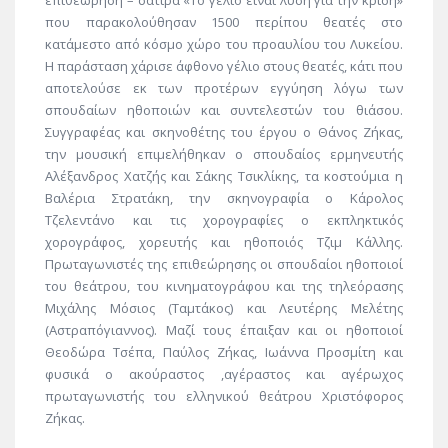
επιθεώρηση – σάτιρα «Το γέλιο είναι λύση για την κρίση»
που παρακολούθησαν 1500 περίπου θεατές στο
κατάμεστο από κόσμο χώρο του προαυλίου του Λυκείου.
Η παράσταση χάρισε άφθονο γέλιο στους θεατές, κάτι που
αποτελούσε εκ των προτέρων εγγύηση λόγω των
σπουδαίων ηθοποιών και συντελεστών του θιάσου.
Συγγραφέας και σκηνοθέτης του έργου ο Θάνος Ζήκας,
την μουσική επιμελήθηκαν ο σπουδαίος ερμηνευτής
Αλέξανδρος Χατζής και Σάκης Τσικλίκης, τα κοστούμια η
Βαλέρια Στρατάκη, την σκηνογραφία ο Κάρολος
Τζελεντάνο και τις χορογραφίες ο εκπληκτικός
χορογράφος, χορευτής και ηθοποιός Τζιμ Κάλλης.
Πρωταγωνιστές της επιθεώρησης οι σπουδαίοι ηθοποιοί
του θεάτρου, του κινηματογράφου και της τηλεόρασης
Μιχάλης Μόσιος (Ταμτάκος) και Λευτέρης Μελέτης
(Αστραπόγιαννος). Μαζί τους έπαιξαν και οι ηθοποιοί
Θεοδώρα Τσέπα, Παύλος Ζήκας, Ιωάννα Προσμίτη και
φυσικά ο ακούραστος ,αγέραστος και αγέρωχος
πρωταγωνιστής του ελληνικού θεάτρου Χριστόφορος
Ζήκας.