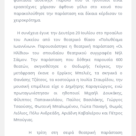
φαντασία ασθενής». Παρόλο που οι ηθοποιοί είναι
ερασιτέχνες χάρισαν άφθονο γέλιο στο κοινό που
παρακολούθησε την παράσταση και δίκαια κέρδισαν το
χειροκρότημα.
Η συνέχεια έγινε την Δευτέρα 20 Ιουλίου στο προαύλιο
του Λυκείου από τον θεατρικό θίασο «Πολυθέαμα
Ιωαννίνων». Παρουσιάστηκε η θεατρική παράσταση «Οι
Ηλίθιοι» του σπουδαίου θεατρικού συγγραφέα Νήλ
Σάϊμον. Την παράσταση που δόθηκε παρουσία 600
θεατών, σκηνοθέτησε ο Θοδωρής Γκόγκος, την
μετάφραση έκανε ο Ερρίκος Μπελιές, τα σκηνικά ο
Θανάσης Τζάτσος, τα κοστούμια η Ιουλία Σταυρίδου, την
μουσική επιμέλεια είχε ο Δημήτρης Καραγεώργος, ενώ
πρωταγωνίστησαν οι ηθοποιοί Μιχαήλ Δουκάκης,
Φίλιππος Παπανικολάου, Παύλος Βασιλάκης, Γιώργος
Τσαούσης, Φωτεινή Μπαλωμένου, Γιώτα Παναγή, Θωμάς
Λιόλιος, Πόλυ Ανδρεάδη, Αριάδνη Καβαλιέρου και Πέτρος
Μπούγιας.
Η τρίτη στη σειρά θεατρική παράσταση