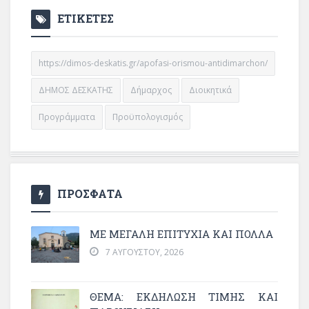
ΕΤΙΚΕΤΕΣ
https://dimos-deskatis.gr/apofasi-orismou-antidimarchon/
ΔΗΜΟΣ ΔΕΣΚΑΤΗΣ
Δήμαρχος
Διοικητικά
Προγράμματα
Προϋπολογισμός
ΠΡΟΣΦΑΤΑ
ΜΕ ΜΕΓΆΛΗ ΕΠΙΤΥΧΊΑ ΚΑΙ ΠΟΛΛΆ
7 ΑΥΓΟΎΣΤΟΥ, 2026
ΘΈΜΑ: ΕΚΔΉΛΩΣΗ ΤΙΜΉΣ ΚΑΙ