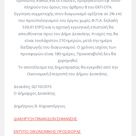
πρόσωπα, καθώς και οι ενώσεις προμηθευτών εφ’ όσον
πληρούν του όρους του άρθρου 8 του ΕΚΠ-ΟΤΑ.
Εγγύηση συμμετοχής στον διαγωνισμό ορίζεται σε 2% επί
του προϋπολογισμού του έργου χωρίς Φ.Π.Α. δηλαδή
539,91 ΕΥΡΩ και η σχετική εγγυητική επιστολή θα
απευθύνεται προς τον Δήμο Δεσκάτης. Η ισχύς της θα
είναι τουλάχιστον 210 ημερών, μετά την ημέρα
διεξαγωγής του διαγωνισμού. Ο χρόνος ισχύος των
προσφορών είναι 180 ημέρες. Προκαταβολή δεν θα
χορηγηθεί.
Το αποτέλεσμα της δημοπρασίας θα εγκριθεί από την
Οικονομική Επιτροπή του Δήμου Δεσκάτης .
Δεσκάτη, 02/10/2015
Ο Δήμαρχος Δεσκάτης
Δημήτριος Θ. Καραστέργιος
ΔΙΑΚΗΡΥΞΗ ΠΙΝΑΚΙΔΩΝ ΣΗΜΑΝΣΗΣ
ΕΝΤΥΠΟ ΟΙΚΟΝΟΜΙΚΗΣ ΠΡΟΣΦΟΡΑΣ