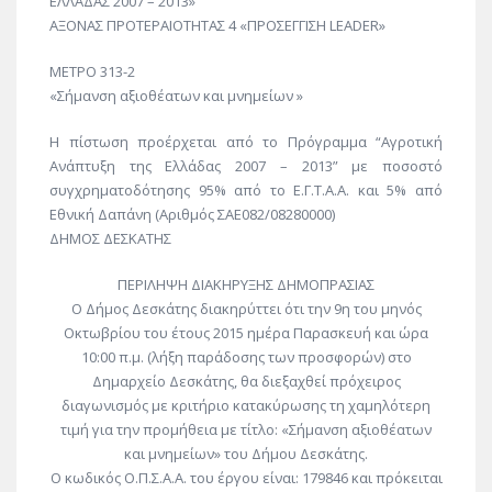
ΕΛΛΑΔΑΣ 2007 – 2013»
ΑΞΟΝΑΣ ΠΡΟΤΕΡΑΙΟΤΗΤΑΣ 4 «ΠΡΟΣΕΓΓΙΣΗ LEADER»
ΜΕΤΡΟ 313-2
«Σήμανση αξιοθέατων και μνημείων »
Η πίστωση προέρχεται από το Πρόγραμμα “Αγροτική
Ανάπτυξη της Ελλάδας 2007 – 2013” με ποσοστό
συγχρηματοδότησης 95% από το Ε.Γ.Τ.Α.Α. και 5% από
Εθνική Δαπάνη (Αριθμός ΣΑΕ082/08280000)
ΔΗΜΟΣ ΔΕΣΚΑΤΗΣ
ΠΕΡΙΛΗΨΗ ΔΙΑΚΗΡΥΞΗΣ ΔΗΜΟΠΡΑΣΙΑΣ
Ο Δήμος Δεσκάτης διακηρύττει ότι την 9η του μηνός
Οκτωβρίου του έτους 2015 ημέρα Παρασκευή και ώρα
10:00 π.μ. (λήξη παράδοσης των προσφορών) στο
Δημαρχείο Δεσκάτης, θα διεξαχθεί πρόχειρος
διαγωνισμός με κριτήριο κατακύρωσης τη χαμηλότερη
τιμή για την προμήθεια με τίτλο: «Σήμανση αξιοθέατων
και μνημείων» του Δήμου Δεσκάτης.
Ο κωδικός Ο.Π.Σ.Α.Α. του έργου είναι: 179846 και πρόκειται