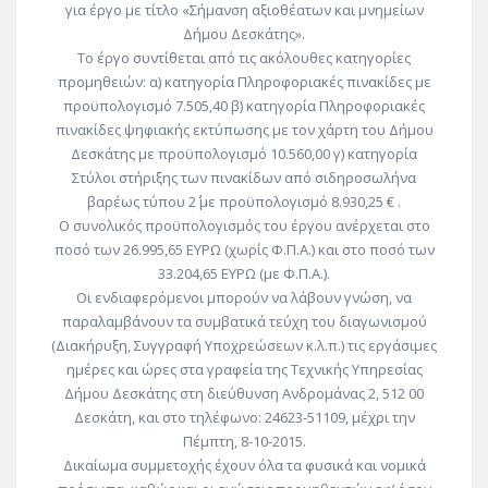
για έργο με τίτλο «Σήμανση αξιοθέατων και μνημείων
Δήμου Δεσκάτης».
Το έργο συντίθεται από τις ακόλουθες κατηγορίες
προμηθειών: α) κατηγορία Πληροφοριακές πινακίδες με
προϋπολογισμό 7.505,40 β) κατηγορία Πληροφοριακές
πινακίδες ψηφιακής εκτύπωσης με τον χάρτη του Δήμου
Δεσκάτης με προϋπολογισμό 10.560,00 γ) κατηγορία
Στύλοι στήριξης των πινακίδων από σιδηροσωλήνα
βαρέως τύπου 2΄΄ με προϋπολογισμό 8.930,25 € .
Ο συνολικός προϋπολογισμός του έργου ανέρχεται στο
ποσό των 26.995,65 ΕΥΡΩ (χωρίς Φ.Π.Α.) και στο ποσό των
33.204,65 ΕΥΡΩ (με Φ.Π.Α.).
Οι ενδιαφερόμενοι μπορούν να λάβουν γνώση, να
παραλαμβάνουν τα συμβατικά τεύχη του διαγωνισμού
(Διακήρυξη, Συγγραφή Υποχρεώσεων κ.λ.π.) τις εργάσιμες
ημέρες και ώρες στα γραφεία της Τεχνικής Υπηρεσίας
Δήμου Δεσκάτης στη διεύθυνση Ανδρομάνας 2, 512 00
Δεσκάτη, και στο τηλέφωνο: 24623-51109, μέχρι την
Πέμπτη, 8-10-2015.
Δικαίωμα συμμετοχής έχουν όλα τα φυσικά και νομικά