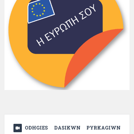
ODHGIES DASIKWN PYRKAGIWN