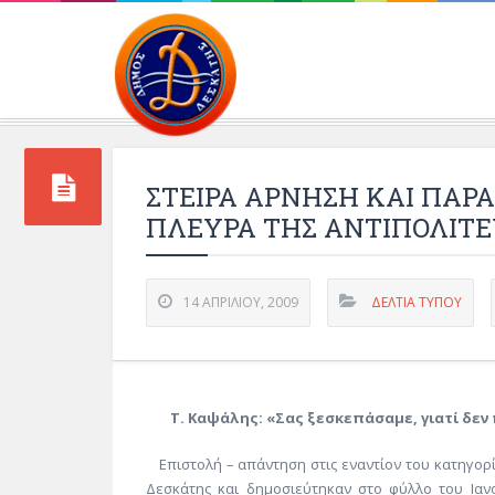
Περιβάλλοντος και 
ΣΤΕΙΡΑ ΑΡΝΗΣΗ ΚΑΙ ΠΑ
ΠΛΕΥΡΑ ΤΗΣ ΑΝΤΙΠΟΛΙΤΕ
14 ΑΠΡΙΛΊΟΥ, 2009
ΔΕΛΤΊΑ ΤΎΠΟΥ
Τ. Καψάλης: «Σας ξεσκεπάσαμε, γιατί δε
Επιστολή – απάντηση στις εναντίον του κατηγορί
Δεσκάτης και δημοσιεύτηκαν στο φύλλο του Ιαν