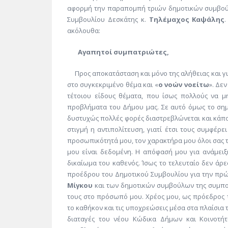
αφορμή την παραπομπή τριών δημοτικών συμβούλ
Συμβουλίου Δεσκάτης κ.
Τηλέμαχος Καψάλης
ακόλουθα:
Αγαπητοί συμπατριώτες,
Προς αποκατάσταση και μόνο της αλήθειας και γ
στο συγκεκριμένο θέμα και «
ο νοών νοείτω
». Δε
τέτοιου είδους θέματα, που ίσως πολλούς να μ
προβλήματα του Δήμου μας. Σε αυτό όμως το σημε
δυστυχώς πολλές φορές διαστρεβλώνεται και κάπ
στιγμή η αντιπολίτευση, γιατί έτσι τους συμφέρει
προσωπικότητά μου, τον χαρακτήρα μου όλοι σας τα
μου είναι δεδομένη. Η απόφασή μου για ανάμειξ
δικαίωμα του καθενός. Ίσως το τελευταίο δεν άρε
προέδρου του Δημοτικού Συμβουλίου για την πρώτ
Μίγκου
και των δημοτικών συμβούλων της συμπολ
τους στο πρόσωπό μου. Χρέος μου, ως πρόεδρος τ
το καθήκον και τις υποχρεώσεις μέσα στα πλαίσια τ
διαταγές του νέου Κώδικα Δήμων και Κοινοτήτ