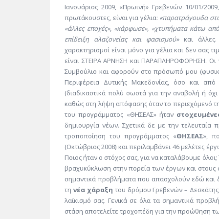
Ιανουάριος 2009, «Πρωινή» Γρεβενών 10/01/2009
πρωτάκουστες, είναι για γέλια:
«παρατράγουδα στο
«άλλες εποχές»
,
«κάρφωσε»
,
«χτυπήματα κάτω από
επίδειξη αλαζονείας και φασισμού»
και άλλες.
χαρακτηρισμοί είναι μόνο για γέλια και δεν σας 
είναι ΣΤΕΙΡΑ ΑΡΝΗΣΗ και ΠΑΡΑΠΛΗΡΟΦΟΡΗΣΗ. Οι
Συμβούλιο και αφορούν στο πρόσωπό μου (φυσικά
Περιφέρεια Δυτικής Μακεδονίας, όσο και από 
(διαδικαστικά πολύ σωστά για την αναβολή ή όχι
καθώς στη λήψη απόφασης όταν το περιεχόμενό της
του προγράμματος «ΘΗΣΕΑΣ» ήταν
στοχευμένε
δημιουργία νέων. Σχετικά δε με την τελευταία
τροποποίηση του προγράμματος «
ΘΗΣΕΑΣ
», π
(Οκτώβριος 2008) και περιλαμβάνει 46 μελέτες έργω
Ποιος ήταν ο στόχος σας, για να καταλάβουμε όλοι
βραχυκύκλωση στην πορεία των έργων και στους σ
σημαντικά προβλήματα που απασχολούν εδώ και δ
τη
νέα χάραξη
του δρόμου Γρεβενών – Δεσκάτης;
λαϊκισμό σας. Γενικά σε όλα τα σημαντικά προβλ
στάση αποτελείτε τροχοπέδη για την προώθηση τω