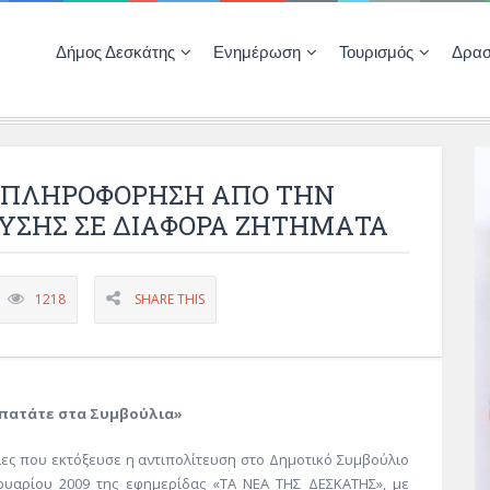
Δήμος Δεσκάτης
Ενημέρωση
Τουρισμός
Δρασ
Ποιότητας Ζωής
ΚΕΝΤΡΟ ΚΟΙΝΟΤΗΤΑΣ ΔΕΣΚΑΤΗΣ
Δημοπρασίες-Διαγωνισμοί – Έργα
Απολογισμοί – Ισολογισμοί Δήμου
Δηλώσεις περιουσιακής κατάστασης αιρετών
ΚΕΝΤΡΟ ΚΟΙΝΟΤΗΤΑΣ – ΠΛΗΡΟΦΟΡΗΣΗ
ΡΑΠΛΗΡΟΦΟΡΗΣΗ ΑΠΟ ΤΗΝ
ΥΣΗΣ ΣΕ ΔΙΑΦΟΡΑ ΖΗΤΗΜΑΤΑ
1218
SHARE THIS
ν πατάτε στα Συμβούλια»
ες που εκτόξευσε η αντιπολίτευση στο Δημοτικό Συμβούλιο
ουαρίου 2009 της εφημερίδας «ΤΑ ΝΕΑ ΤΗΣ ΔΕΣΚΑΤΗΣ», με