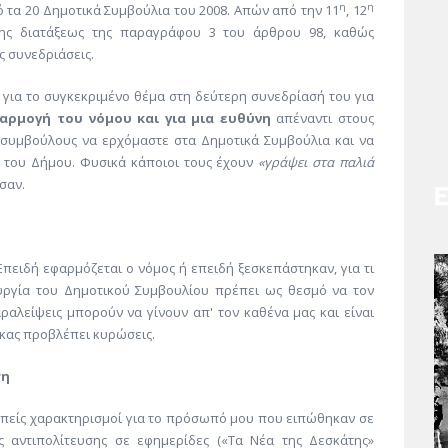
η
η
ό τα 20 Δημοτικά Συμβούλια του 2008. Απών από την 11
, 12
ης διατάξεως της παραγράφου 3 του άρθρου 98, καθώς
ς συνεδριάσεις.
ια το συγκεκριμένο θέμα στη δεύτερη συνεδρίασή του για
αρμογή του νόμου και για μια ευθύνη
απέναντι στους
ς συμβούλους να ερχόμαστε στα Δημοτικά Συμβούλια και να
 του Δήμου. Φυσικά κάποιοι τους έχουν
«γράψει στα παλιά
σαν.
ειδή εφαρμόζεται ο νόμος ή επειδή ξεσκεπάστηκαν, για τι
ουργία του Δημοτικού Συμβουλίου πρέπει ως θεσμό να τον
ραλείψεις μπορούν να γίνουν απ' τον καθένα μας και είναι
δικας προβλέπει κυρώσεις.
ση
πείς χαρακτηρισμοί για το πρόσωπό μου που ειπώθηκαν σε
 αντιπολίτευσης σε εφημερίδες («Τα Νέα της Δεσκάτης»