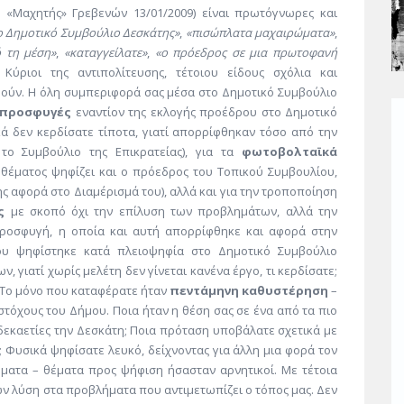
, «Μαχητής» Γρεβενών 13/01/2009) είναι πρωτόγνωρες και
 Δημοτικό Συμβούλιο Δεσκάτης»
,
«πισώπλατα μαχαιρώματα»
,
 τη μέση»
,
«καταγγείλατε»
,
«ο πρόεδρος σε μια πρωτοφανή
 Κύριοι της αντιπολίτευσης, τέτοιου είδους σχόλια και
τιμούν. Η όλη συμπεριφορά σας μέσα στο Δημοτικό Συμβούλιο
προσφυγές
εναντίον της εκλογής προέδρου στο Δημοτικό
 δεν κερδίσατε τίποτα, γιατί απορρίφθηκαν τόσο από την
το Συμβούλιο της Επικρατείας), για τα
φωτοβολταϊκά
 θέματος ψηφίζει και ο πρόεδρος του Τοπικού Συμβουλίου,
 αφορά στο Διαμέρισμά του), αλλά και για την τροποποίηση
ς
με σκοπό όχι την επίλυση των προβλημάτων, αλλά την
 προσφυγή, η οποία και αυτή απορρίφθηκε και αφορά στην
ου ψηφίστηκε κατά πλειοψηφία στο Δημοτικό Συμβούλιο
ν, γιατί χωρίς μελέτη δεν γίνεται κανένα έργο, τι κερδίσατε;
; Το μόνο που καταφέρατε ήταν
πεντάμηνη καθυστέρηση
–
τόχους του Δήμου. Ποια ήταν η θέση σας σε ένα από τα πιο
εκαετίες την Δεσκάτη; Ποια πρόταση υποβάλατε σχετικά με
 Φυσικά ψηφίσατε λευκό, δείχνοντας για άλλη μια φορά τον
ήματα – θέματα προς ψήφιση ήσασταν αρνητικοί. Με τέτοια
ν λύση στα προβλήματα που αντιμετωπίζει ο τόπος μας. Δεν