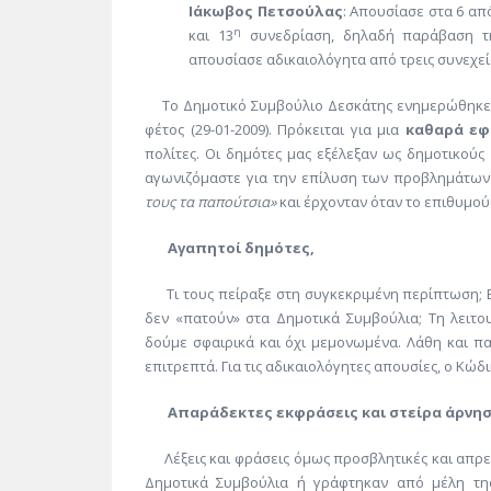
Ιάκωβος Πετσούλας
: Απουσίασε στα 6 απ
η
και 13
συνεδρίαση, δηλαδή παράβαση τ
απουσίασε αδικαιολόγητα από τρεις συνεχεί
Το Δημοτικό Συμβούλιο Δεσκάτης ενημερώθηκε γ
φέτος (29-01-2009). Πρόκειται για μια
καθαρά εφ
πολίτες. Οι δημότες μας εξέλεξαν ως δημοτικού
αγωνιζόμαστε για την επίλυση των προβλημάτων
τους τα παπούτσια»
και έρχονταν όταν το επιθυμού
Αγαπητοί δημότες,
Τι τους πείραξε στη συγκεκριμένη περίπτωση; Επ
δεν «πατούν» στα Δημοτικά Συμβούλια; Τη λειτ
δούμε σφαιρικά και όχι μεμονωμένα. Λάθη και πα
επιτρεπτά. Για τις αδικαιολόγητες απουσίες, ο Κώ
Απαράδεκτες εκφράσεις και στείρα άρνη
Λέξεις και φράσεις όμως προσβλητικές και απρε
Δημοτικά Συμβούλια ή γράφτηκαν από μέλη της