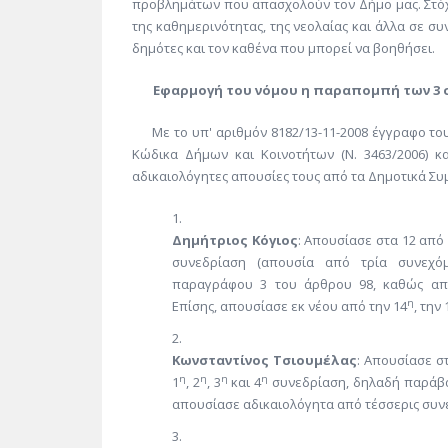
προβλημάτων που απασχολούν τον Δήμο μας. Στό
της καθημερινότητας, της νεολαίας και άλλα σε συ
δημότες και τον καθένα που μπορεί να βοηθήσει.
Εφαρμογή του νόμου η παραπομπή των 3
Με το υπ' αριθμόν 8182/13-11-2008 έγγραφο το
Κώδικα Δήμων και Κοινοτήτων (Ν. 3463/2006) 
αδικαιολόγητες απουσίες τους από τα Δημοτικά Συ
Δημήτριος Κόγιος
: Απουσίασε στα 12 από
συνεδρίαση (απουσία από τρία συνεχό
παραγράφου 3 του άρθρου 98, καθώς απου
η
Επίσης, απουσίασε εκ νέου από την 14
, την 
Κωνσταντίνος Τσιουμέλας
: Απουσίασε σ
η
η
η
η
1
, 2
, 3
και 4
συνεδρίαση, δηλαδή παράβα
απουσίασε αδικαιολόγητα από τέσσερις συνε