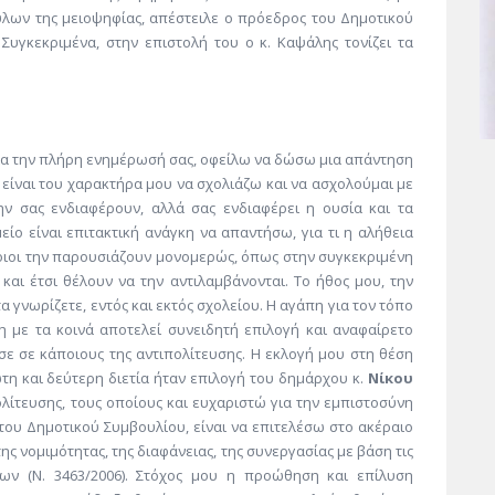
ων της μειοψηφίας, απέστειλε ο πρόεδρος του Δημοτικού
. Συγκεκριμένα, στην επιστολή του ο κ. Καψάλης τονίζει τα
ια την πλήρη ενημέρωσή σας, οφείλω να δώσω μια απάντηση
ν είναι του χαρακτήρα μου να σχολιάζω και να ασχολούμαι με
ην σας ενδιαφέρουν, αλλά σας ενδιαφέρει η ουσία και τα
ίο είναι επιτακτική ανάγκη να απαντήσω, για τι η αλήθεια
οιοι την παρουσιάζουν μονομερώς, όπως στην συγκεκριμένη
 και έτσι θέλουν να την αντιλαμβάνονται. Το ήθος μου, την
 γνωρίζετε, εντός και εκτός σχολείου. Η αγάπη για τον τόπο
η με τα κοινά αποτελεί συνειδητή επιλογή και αναφαίρετο
σε σε κάποιους της αντιπολίτευσης. Η εκλογή μου στη θέση
η και δεύτερη διετία ήταν επιλογή του δημάρχου κ.
Νίκου
ίτευσης, τους οποίους και ευχαριστώ για την εμπιστοσύνη
ου Δημοτικού Συμβουλίου, είναι να επιτελέσω στο ακέραιο
ης νομιμότητας, της διαφάνειας, της συνεργασίας με βάση τις
ων (Ν. 3463/2006). Στόχος μου η προώθηση και επίλυση