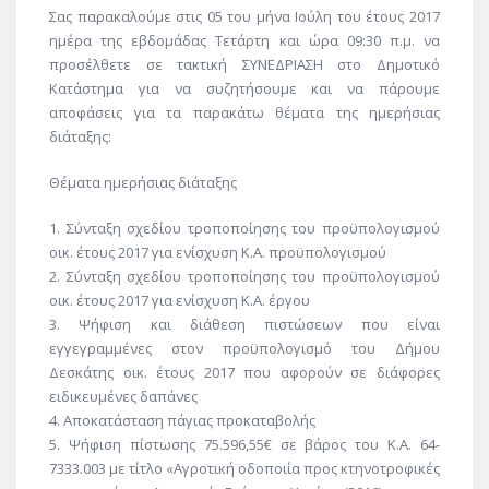
Σας παρακαλούμε στις 05 του μήνα Ιούλη του έτους 2017
ημέρα της εβδομάδας Τετάρτη και ώρα 09:30 π.μ. να
προσέλθετε σε τακτική ΣΥΝΕΔΡΙΑΣΗ στο Δημοτικό
Κατάστημα για να συζητήσουμε και να πάρουμε
αποφάσεις για τα παρακάτω θέματα της ημερήσιας
διάταξης:
Θέματα ημερήσιας διάταξης
1. Σύνταξη σχεδίου τροποποίησης του προϋπολογισμού
οικ. έτους 2017 για ενίσχυση Κ.Α. προϋπολογισμού
2. Σύνταξη σχεδίου τροποποίησης του προϋπολογισμού
οικ. έτους 2017 για ενίσχυση Κ.Α. έργου
3. Ψήφιση και διάθεση πιστώσεων που είναι
εγγεγραμμένες στον προϋπολογισμό του Δήμου
Δεσκάτης οικ. έτους 2017 που αφορούν σε διάφορες
ειδικευμένες δαπάνες
4. Αποκατάσταση πάγιας προκαταβολής
5. Ψήφιση πίστωσης 75.596,55€ σε βάρος του Κ.Α. 64-
7333.003 με τίτλο «Αγροτική οδοποιία προς κτηνοτροφικές