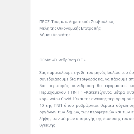
ΠΡΟΣ :Τους κ. κ. Δημοτικούς Συμβούλους-
Μέλη της Οικονομικής Επιτροπής
Δήμου Δεσκάτης
ΘΕΜΑ: «Συνεδρίαση Ο.Ε.»
Σας παρακαλούμε την 8η του μηνός Ιουλίου του έτ
συνεδριάσουμε δια περιφοράς και να πάρουμε απο
δια περιφοράς συνεδρίαση θα εφαρμοστεί κ
Περιεχομένου ( ΠΝΠ ) «Κατεπείγοντα μέτρα αν
κορωνοϊου Covid-19 και της ανάγκης περιορισμού τ
10 της ΠΝΠ όπου ρυθμίζονται θέματα σύγκλησ
οργάνων των δήμων, των περιφερειών και των 
λήψης των μέτρων αποφυγής της διάδοσης του κ
υγιεινής.