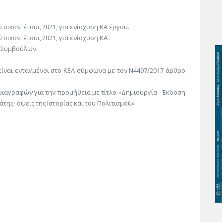
ικον. έτους 2021, για ενίσχυση ΚΑ έργου.
ικον. έτους 2021, για ενίσχυση ΚΑ .
ν Συμβούλων.
είναι ενταγμένοι στο ΚΕΑ σύμφωνα με τον Ν4497/2017 άρθρο
διαγραφών για την προμήθεια με τίτλο «Δημιουργία –Έκδοση
άτης- όψεις της Ιστορίας και του Πολιτισμού»