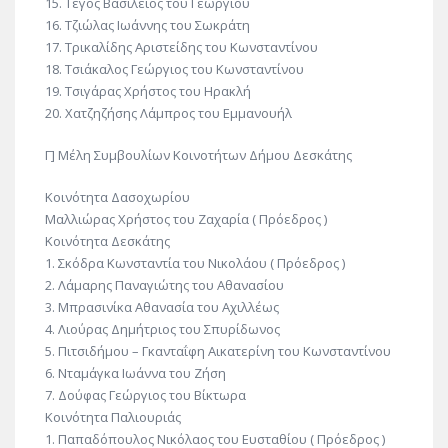
15. Τέγος Βασίλειος του Γεωργίου
16. Τζιώλας Ιωάννης του Σωκράτη
17. Τρικαλίδης Αριστείδης του Κωνσταντίνου
18. Τσιάκαλος Γεώργιος του Κωνσταντίνου
19. Τσιγάρας Χρήστος του Ηρακλή
20. Χατζηζήσης Λάμπρος του Εμμανουήλ
Γ] Μέλη Συμβουλίων Κοινοτήτων Δήμου Δεσκάτης
Κοινότητα Δασοχωρίου
Μαλλιώρας Χρήστος του Ζαχαρία ( Πρόεδρος )
Κοινότητα Δεσκάτης
1. Σκόδρα Κωνσταντία του Νικολάου ( Πρόεδρος )
2. Λάμαρης Παναγιώτης του Αθανασίου
3. Μπρασινίκα Αθανασία του Αχιλλέως
4. Λιούρας Δημήτριος του Σπυρίδωνος
5. Πιτσιδήμου – Γκανταΐφη Αικατερίνη του Κωνσταντίνου
6. Νταμάγκα Ιωάννα του Ζήση
7. Δούφας Γεώργιος του Βίκτωρα
Κοινότητα Παλιουριάς
1. Παπαδόπουλος Νικόλαος του Ευσταθίου ( Πρόεδρος )