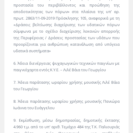
προστασία του περιβάλλοντος και προώθηση της
αποδοτικότητας των πόρων» στα πλαίσια της υπ’ αρ.
πρωτ. 2863/11-09-2019 Πρόσκλησης 105, αναφορικά με τη
«Δράσεις βελτίωσης διαχείρισης των υδατικών πόρων
σύμφωνα με το σχέδιο διαχείρισης λεκανών απορροής
της Περιφέρειας / Δράσεις προστασίας των υδάτων που
προορίζονται για ανθρώπινη κατανάλωση από υπόγεια
υδατικά συστήματα»
6. Άδεια διενέργειας ψυχαγωγικών τεχνικών παιγνίων με
παιγνιόχαρτα εντός Κ.Υ.Ε. – Λιλέ Βάια του Γεωργίου
7. Άδεια παράτασης ωραρίου χρήσης μουσικής Λιλέ Βάια
του Γεωργίου
8. Άδεια παράτασης ωραρίου χρήσης μουσικής Πανιώρα
Ιωάννα του Ευάγγελου
9. Εκμίσθωση, μέσω δημοπρασίας, δημοτικής έκτασης
4.960 τ.μ. από το υπ’ αριθ. Τεμάχιο 484 της Τ.Κ. Παλιουριάς