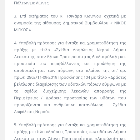
Πόλεων με Λίμνες
3. Επί αιτήματος του κ. Τσιγάρα Κων/νου σχετικά με
ονομασία της αίθουσας Δημοτικού Συμβουλίου « ΝΙΚΟΣ
ΜΙΓΚΟΣ »
4. Υποβολή πρότασης για ένταξη και χρηματοδότηση της
πράξης με τίτλο «Σχέδια Ασφάλειας Νερού Δήμου
Δεσκάτης», στον Άξονα Προτεραιότητας 6 «Διαφύλαξη και
προστασία του περιβάλλοντος και προώθηση της
αποδοτικότητας των πόρων», στο πλαίσιο της υπ’ αρ.
πρωτ. 2862/11-09-2019 Πρόσκλησης 104 με τίτλο «Δράσεις
βελτίωσης διαχείρισης των υδατικών πόρων σύμφωνα με
το σχέδιο διαχείρισης λεκανών απορροής της
Περιφέρειας / Δράσεις προστασίας των υδάτων που
προορίζονται για ανθρώπινη κατανάλωση – Σχέδια
Ασφάλειας Νερού».
5. Υποβολή πρότασης για ένταξη και χρηματοδότηση της
πράξης με τίτλο «Δράσεις Προστασίας των υδάτων Δήμου
Δεσκάτης», στον Άξονα Προτεραιότητας «Διαφύλαξη και