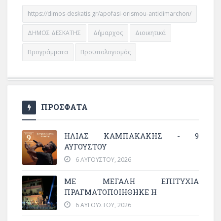
https://dimos-deskatis.gr/apofasi-orismou-antidimarchon/
ΔΗΜΟΣ ΔΕΣΚΑΤΗΣ
Δήμαρχος
Διοικητικά
Προγράμματα
Προϋπολογισμός
ΠΡΟΣΦΑΤΑ
ΗΛΙΑΣ ΚΑΜΠΑΚΑΚΗΣ - 9
ΑΥΓΟΥΣΤΟΥ
6 ΑΥΓΟΎΣΤΟΥ, 2026
ΜΕ ΜΕΓΆΛΗ ΕΠΙΤΥΧΊΑ
ΠΡΑΓΜΑΤΟΠΟΙΉΘΗΚΕ Η
6 ΑΥΓΟΎΣΤΟΥ, 2026