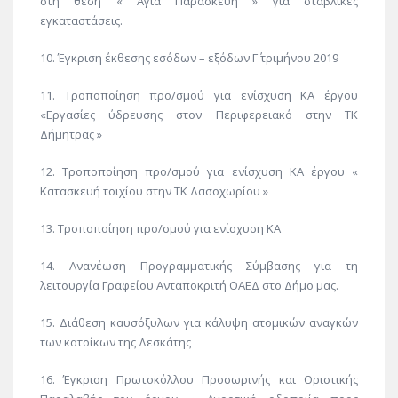
στη θέση « Αγία Παρασκευή » για σταβλικές
εγκαταστάσεις.
10. Έγκριση έκθεσης εσόδων – εξόδων Γ΄ τριμήνου 2019
11. Τροποποίηση προ/σμού για ενίσχυση ΚΑ έργου
«Εργασίες ύδρευσης στον Περιφερειακό στην ΤΚ
Δήμητρας »
12. Τροποποίηση προ/σμού για ενίσχυση ΚΑ έργου «
Κατασκευή τοιχίου στην ΤΚ Δασοχωρίου »
13. Τροποποίηση προ/σμού για ενίσχυση ΚΑ
14. Ανανέωση Προγραμματικής Σύμβασης για τη
λειτουργία Γραφείου Ανταποκριτή ΟΑΕΔ στο Δήμο μας.
15. Διάθεση καυσόξυλων για κάλυψη ατομικών αναγκών
των κατοίκων της Δεσκάτης
16. Έγκριση Πρωτοκόλλου Προσωρινής και Οριστικής