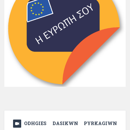
ODHGIES DASIKWN PYRKAGIWN