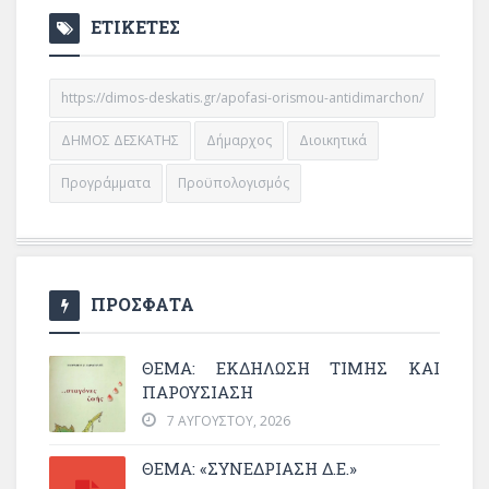
ΕΤΙΚΕΤΕΣ
https://dimos-deskatis.gr/apofasi-orismou-antidimarchon/
ΔΗΜΟΣ ΔΕΣΚΑΤΗΣ
Δήμαρχος
Διοικητικά
Προγράμματα
Προϋπολογισμός
ΠΡΟΣΦΑΤΑ
ΘΈΜΑ: ΕΚΔΉΛΩΣΗ ΤΙΜΉΣ ΚΑΙ
ΠΑΡΟΥΣΊΑΣΗ
7 ΑΥΓΟΎΣΤΟΥ, 2026
ΘΕΜΑ: «ΣΥΝΕΔΡΊΑΣΗ Δ.Ε.»